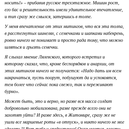
носить!» – прибавив русское трехэтажное. Мишин рост,
его бас и решительность имели удивительное впечатление,
и тип сразу же смылся, затершись в толпе.
У меня впечатление от этих митингов, что вся эта толпа,
в расстегнутых шинелях, с семечками и шапками набекрень,
ровно ничего не понимает и просто рада тому, что можно
шляться и грызть семечки.
Я слыхал мнение Лялевского, которого встретил и
которому сказал, что, кроме беспорядков и анархии, от
этих митингов ничего не получается: «Надо дать им всем
накричаться, пусть поорут, побушуют да и успокоятся,
тем более что сейчас пока свежо, так и переживают
бурно».
Может быть, это и верно, но разве вся масса солдат
добровольно мобилизована, разве прежде всего они не
захотят уйти? И разве здесь, в Житомире, сразу же не
ушли все маршевые роты «в отпуск», и никто ничего не мог
сделать?! Вот тебе и средостение! Оказывается, власти-