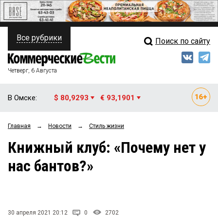
Все рубрики
Поиск по сайту
ПОЛИТИКА
Свежий выпуск
Медиа
ФИНАНСЫ
Четверг, 6 Августа
Кто есть кто
НЕДВИЖИМОСТЬ
В Омске:
$ 80,9293
€ 93,1901
Интервью
БИЗНЕС
Главная
→
Новости
→
Стиль жизни
Мнения
ОБЩЕСТВО
Книжный клуб: «Почему нет у
Рейтинги
ЗАКОН
нас бантов?»
Блоги
НОВОСТИ КОМПАНИЙ
Архив
ПРОИСШЕСТВИЯ
30 апреля 2021 20:12
0
2702
СТИЛЬ ЖИЗНИ