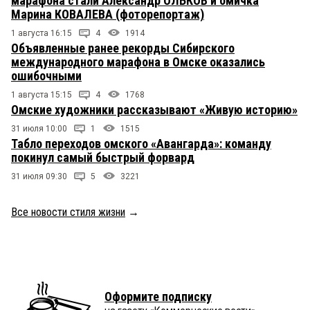
марафона стали Александр ОЛЬКОВ и омичка
Марина КОВАЛЕВА (фоторепортаж)
1 августа 16:15
4
1914
Объявленные ранее рекорды Сибирского
международного марафона в Омске оказались
ошибочными
1 августа 15:15
4
1768
Омские художники рассказывают «Живую историю»
31 июля 10:00
1
1515
Табло переходов омского «Авангарда»: команду
покинул самый быстрый форвард
31 июля 09:30
5
3221
Все новости стиля жизни
→
Оформите подписку