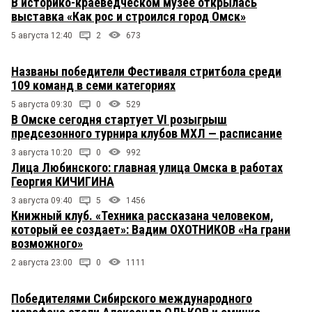
В историко-краеведческом музее открылась
выставка «Как рос и строился город Омск»
5 августа 12:40
2
673
Названы победители Фестиваля стритбола среди
109 команд в семи категориях
5 августа 09:30
0
529
В Омске сегодня стартует VI розыгрыш
предсезонного турнира клубов МХЛ — расписание
3 августа 10:20
0
992
Лица Любинского: главная улица Омска в работах
Георгия КИЧИГИНА
3 августа 09:40
5
1456
Книжный клуб. «Техника рассказана человеком,
который ее создает»: Вадим ОХОТНИКОВ «На грани
возможного»
2 августа 23:00
0
1111
Победителями Сибирского международного