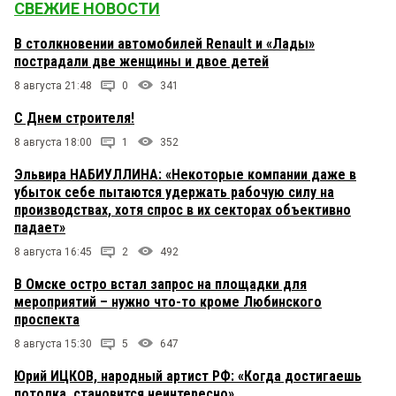
СВЕЖИЕ НОВОСТИ
В столкновении автомобилей Renault и «Лады»
пострадали две женщины и двое детей
8 августа 21:48
0
341
С Днем строителя!
8 августа 18:00
1
352
Эльвира НАБИУЛЛИНА: «Некоторые компании даже в
убыток себе пытаются удержать рабочую силу на
производствах, хотя спрос в их секторах объективно
падает»
8 августа 16:45
2
492
В Омске остро встал запрос на площадки для
мероприятий – нужно что-то кроме Любинского
проспекта
8 августа 15:30
5
647
Юрий ИЦКОВ, народный артист РФ: «Когда достигаешь
потолка, становится неинтересно»