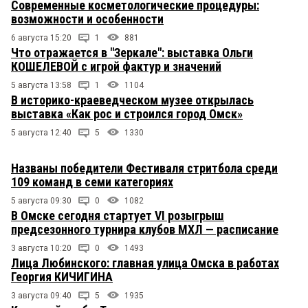
Современные косметологические процедуры:
возможности и особенности
6 августа 15:20
1
881
Что отражается в "Зеркале": выставка Ольги
КОШЕЛЕВОЙ с игрой фактур и значений
5 августа 13:58
1
1104
В историко-краеведческом музее открылась
выставка «Как рос и строился город Омск»
5 августа 12:40
5
1330
Названы победители Фестиваля стритбола среди
109 команд в семи категориях
5 августа 09:30
0
1082
В Омске сегодня стартует VI розыгрыш
предсезонного турнира клубов МХЛ — расписание
3 августа 10:20
0
1493
Лица Любинского: главная улица Омска в работах
Георгия КИЧИГИНА
3 августа 09:40
5
1935