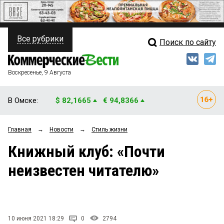
Все рубрики
Поиск по сайту
ПОЛИТИКА
Свежий выпуск
Медиа
ФИНАНСЫ
Воскресенье, 9 Августа
Кто есть кто
НЕДВИЖИМОСТЬ
В Омске:
$ 82,1665
€ 94,8366
Интервью
БИЗНЕС
Главная
→
Новости
→
Стиль жизни
Мнения
ОБЩЕСТВО
Книжный клуб: «Почти
Рейтинги
ЗАКОН
неизвестен читателю»
Блоги
НОВОСТИ КОМПАНИЙ
Архив
ПРОИСШЕСТВИЯ
10 июня 2021 18:29
0
2794
СТИЛЬ ЖИЗНИ