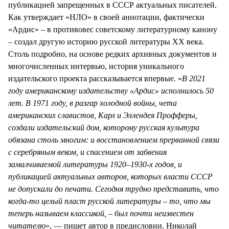
публикацией запрещенных в СССР актуальных писателей.
Как утверждает «НЛО» в своей аннотации, фактически
«Ардис» – в противовес советскому литературному канону
– создал другую историю русской литературы ХХ века.
Столь подробно, на основе редких архивных документов и
многочисленных интервью, история уникального
издательского проекта рассказывается впервые. «
В 2021
году американскому издательству «Ардис» исполнилось 50
лет. В 1971 году, в разгар холодной войны, чета
американских славистов, Карл и Эллендея Профферы,
создали издательский дом, которому русская культура
обязана столь многим: и восстановлением прерванной связи
с
c
еребряным веком, и спасением от забвения
замалчиваемой литературы 1920–1930-х годов, и
публикацией актуальных авторов, которых власти СССР
не допускали до печати. Сегодня трудно представить, что
когда-то целый пласт русской литературы – то, что мы
теперь называем классикой, – был почти неизвестен
читателю
», — пишет автор в предисловии. Николай