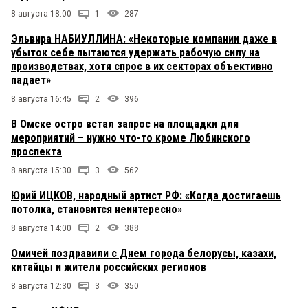
8 августа 18:00
1
287
Эльвира НАБИУЛЛИНА: «Некоторые компании даже в
убыток себе пытаются удержать рабочую силу на
производствах, хотя спрос в их секторах объективно
падает»
8 августа 16:45
2
396
В Омске остро встал запрос на площадки для
мероприятий – нужно что-то кроме Любинского
проспекта
8 августа 15:30
3
562
Юрий ИЦКОВ, народный артист РФ: «Когда достигаешь
потолка, становится неинтересно»
8 августа 14:00
2
388
Омичей поздравили с Днем города белорусы, казахи,
китайцы и жители российских регионов
8 августа 12:30
3
350