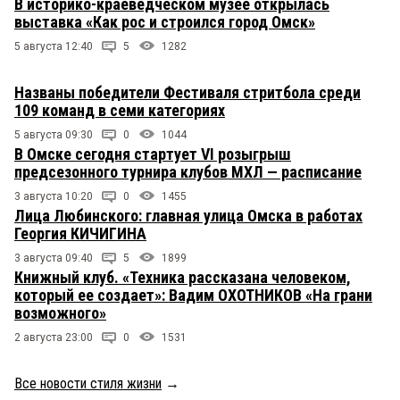
В историко-краеведческом музее открылась
выставка «Как рос и строился город Омск»
5 августа 12:40
5
1282
Названы победители Фестиваля стритбола среди
109 команд в семи категориях
5 августа 09:30
0
1044
В Омске сегодня стартует VI розыгрыш
предсезонного турнира клубов МХЛ — расписание
3 августа 10:20
0
1455
Лица Любинского: главная улица Омска в работах
Георгия КИЧИГИНА
3 августа 09:40
5
1899
Книжный клуб. «Техника рассказана человеком,
который ее создает»: Вадим ОХОТНИКОВ «На грани
возможного»
2 августа 23:00
0
1531
Все новости стиля жизни
→