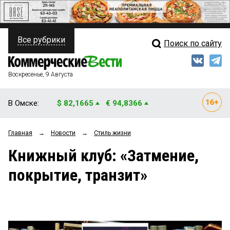
Все рубрики
Поиск по сайту
ПОЛИТИКА
Свежий выпуск
Медиа
ФИНАНСЫ
Воскресенье, 9 Августа
Кто есть кто
НЕДВИЖИМОСТЬ
В Омске:
$ 82,1665
€ 94,8366
Интервью
БИЗНЕС
Главная
→
Новости
→
Стиль жизни
Мнения
ОБЩЕСТВО
Книжный клуб: «Затмение,
Рейтинги
ЗАКОН
покрытие, транзит»
Блоги
НОВОСТИ КОМПАНИЙ
Архив
ПРОИСШЕСТВИЯ
СТИЛЬ ЖИЗНИ