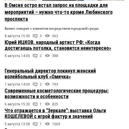
В Омске остро встал запрос на площадки для
мероприятий – нужно что-то кроме Любинского
проспекта
Бизнес говорит с клиентом посредством городской среды.
8 августа 15:30
3
562
Юрий ИЦКОВ, народный артист РФ: «Когда
достигаешь потолка, становится неинтересно»
8 августа 14:00
2
388
Генеральный директор покинул женский
волейбольный клуб «Омичка»
7 августа 14:00
2
793
Современные косметологические процедуры:
возможности и особенности
6 августа 15:20
1
825
Что отражается в "Зеркале": выставка Ольги
КОШЕЛЕВОЙ с игрой фактур и значений
5 августа 13:58
1
1069