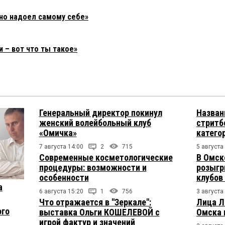
но надоел самому себе»
 – вот что ты такое»
Генеральный директор покинул
Назван
женский волейбольный клуб
стритб
«Омичка»
катего
7 августа 14:00
2
715
5 августа
Современные косметологические
В Омск
процедуры: возможности и
розыгр
особенности
клубов
а
6 августа 15:20
1
756
3 августа
Что отражается в "Зеркале":
Лица Л
ого
выставка Ольги КОШЕЛЕВОЙ с
Омска 
игрой фактур и значений