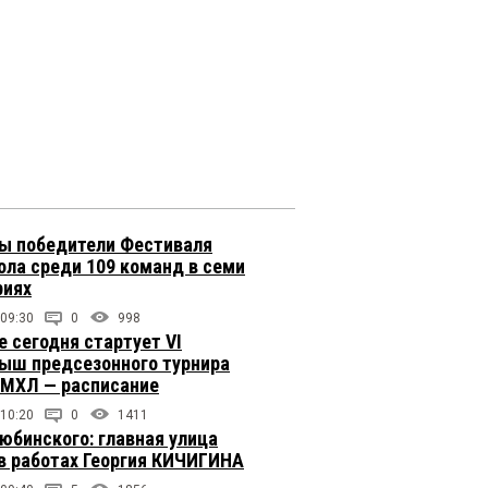
ы победители Фестиваля
ола среди 109 команд в семи
риях
 09:30
0
998
е сегодня стартует VI
ыш предсезонного турнира
 МХЛ — расписание
 10:20
0
1411
юбинского: главная улица
в работах Георгия КИЧИГИНА