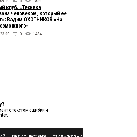
 09:40
5
1856
й клуб. «Техника
зана человеком, который ее
т»: Вадим ОХОТНИКОВ «На
возможного»
 23:00
0
1484
у?
ент с текстом ошибки и
nter.
ИЙ
ПРОИСШЕСТВИЯ
СТИЛЬ ЖИЗНИ