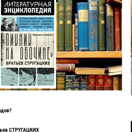
родов?
тьев СТРУГАЦКИХ