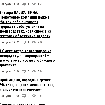
8 августа 18:00
1
169
Эльвира НАБИУЛЛИНА:
«Некоторые компании даже в
убыток себе пытаются
удержать рабочую силу на
производствах, хотя спрос в их
секторах объективно падает»
8 августа 16:45
1
229
В Омске остро встал запрос на
площадки для мероприятий –
нужно что-то кроме Любинского
проспекта
8 августа 15:30
0
394
Юрий ИЦКОВ, народный артист
РФ: «Когда достигаешь потолка,
становится неинтересно»
8 августа 14:00
0
269
Омичей поздравили с Днем