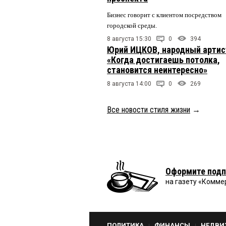
Бизнес говорит с клиентом посредством
городской среды.
8 августа 15:30
0
394
Юрий ИЦКОВ, народный артис
«Когда достигаешь потолка,
становится неинтересно»
8 августа 14:00
0
269
Все новости стиля жизни
→
Оформите подп
на газету «Комме
ПОЛИТИКА
ФИНАНСЫ
НЕДВИ