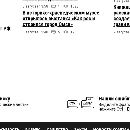
3 августа
Книжны
5 августа 13:58
1
1028
В историко-краеведческом музее
расска
открылась выставка «Как рос и
создае
строился город Омск»
грани 
т РФ:
5 августа 12:40
5
1235
2 августа
иску
Нашли ошибк
рческие вести»
Выделите фрагм
нажмите Ctrl + E
ЖИМОСТЬ
БИЗНЕС
ОБЩЕСТВО
ЗАКОН
НОВОСТИ КОМПАН