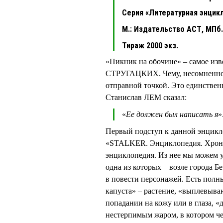
Серия «Литературная энцик
М.: Издательство АСТ, МПб.:
Тираж 2000 экз.
«Пикник на обочине» – самое изв
СТРУГАЦКИХ. Чему, несомненно, 
отправной точкой. Это единствен
Станислав ЛЕМ сказал:
«
Ее должен был написать я
»
Первый подступ к данной энцик
«STALKER. Энциклопедия. Хрони
энциклопедия. Из нее мы можем у
одна из которых – возле города 
в повести персонажей. Есть полн
капуста» – растение, «выплевыва
попадании на кожу или в глаза, «
нестерпимым жаром, в котором че