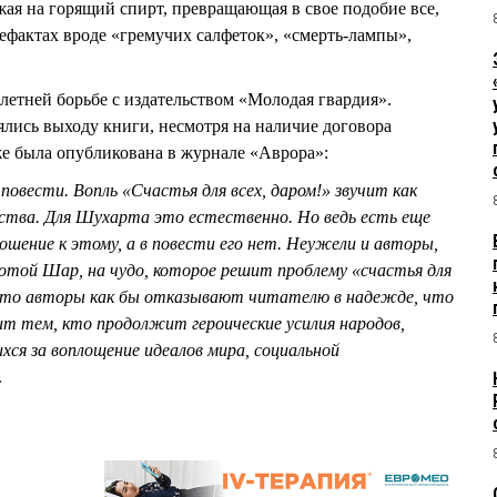
жая на горящий спирт, превращающая в свое подобие все,
ртефактах вроде «гремучих салфеток», «смерть-лампы»,
летней борьбе с издательством «Молодая гвардия».
лись выходу книги, несмотря на наличие договора
уже была опубликована в журнале «Аврора»:
повести. Вопль «Счастья для всех, даром!» звучит как
ества. Для Шухарта это естественно. Но ведь есть еще
шение к этому, а в повести его нет. Неужели и авторы,
отой Шар, на чудо, которое решит проблему «счастья для
 что авторы как бы отказывают читателю в надежде, что
ит тем, кто продолжит героические усилия народов,
ся за воплощение идеалов мира, социальной
.