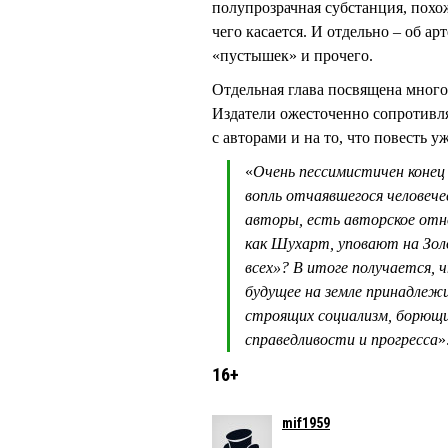
полупрозрачная субстанция, похо
чего касается. И отдельно – об а
«пустышек» и прочего.
Отдельная глава посвящена много
Издатели ожесточенно сопротивля
с авторами и на то, что повесть 
«
Очень пессимистичен конец 
вопль отчаявшегося человеч
авторы, есть авторское отно
как Шухарт, уповают на Зол
всех»? В итоге получается,
будущее на земле принадлеж
строящих социализм, борющих
справедливости и прогресса
»
16+
mif1959