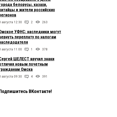
города белорусы, казахи,
китайцы и жители российских
регионов
8 августа 12:30
2
263
Омское УФНС: наследники могут
вернуть переплату по налогам
наследодателя
8 августа 11:00
1
378
Сергей ШЕЛЕСТ вручил знаки
отличия новым почетным
гражданам Омска
8 августа 09:30
4
391
Подпишитесь ВКонтакте!