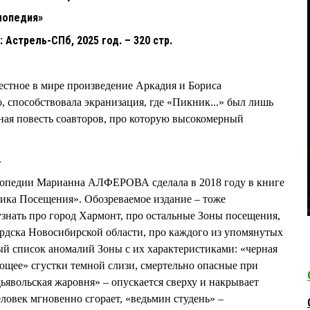
лопедия»
 Астрель-СПб, 2025 год. – 320 стр.
естное в мире произведение Аркадия и Бориса
способствовала экранизация, где «Пикник...» был лишь
ная повесть соавторов, про которую высокомерный
.
лопедии Марианна АЛФЕРОВА сделала в 2018 году в книге
ка Посещения». Обозреваемое издание – тоже
знать про город Хармонт, про остальные Зоны посещения,
Бердска Новосибирской области, про каждого из упомянутых
ый список аномалий Зоны с их характеристиками: «черная
ющее» сгустки темной слизи, смертельно опасные при
дьявольская жаровня» – опускается сверху и накрывает
ловек мгновенно сгорает, «ведьмин студень» –