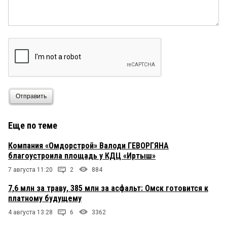
Отправить
Еще по теме
Компания «Омдорстрой» Валоди ГЕВОРГЯНА
благоустроила площадь у КДЦ «Иртыш»
7 августа 11:20
2
884
7,6 млн за траву, 385 млн за асфальт: Омск готовится к
платному будущему
4 августа 13:28
6
3362