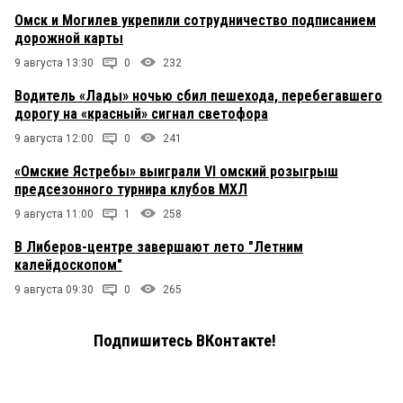
Омск и Могилев укрепили сотрудничество подписанием
дорожной карты
9 августа 13:30
0
232
Водитель «Лады» ночью сбил пешехода, перебегавшего
дорогу на «красный» сигнал светофора
9 августа 12:00
0
241
«Омские Ястребы» выиграли VI омский розыгрыш
предсезонного турнира клубов МХЛ
9 августа 11:00
1
258
В Либеров-центре завершают лето "Летним
калейдоскопом"
9 августа 09:30
0
265
Подпишитесь ВКонтакте!