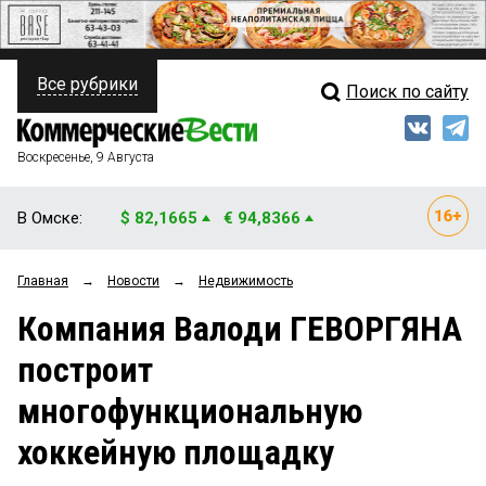
Все рубрики
Поиск по сайту
ПОЛИТИКА
Свежий выпуск
Медиа
ФИНАНСЫ
Воскресенье, 9 Августа
Кто есть кто
НЕДВИЖИМОСТЬ
В Омске:
$ 82,1665
€ 94,8366
Интервью
БИЗНЕС
Главная
→
Новости
→
Недвижимость
Мнения
ОБЩЕСТВО
Компания Валоди ГЕВОРГЯНА
Рейтинги
ЗАКОН
построит
Блоги
НОВОСТИ КОМПАНИЙ
многофункциональную
Архив
ПРОИСШЕСТВИЯ
хоккейную площадку