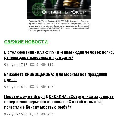
СВЕЖИЕ НОВОСТИ
В столкновении «ВАЗ-2115» и «Нивы» один человек погиб,
ранены двое взрослых и трое детей
9 августа 17:15
0
110
Елизавета КРИВОЩЕКОВА: Для Москвы все праздники
едины
9 августа 16:30
0
137
Провал-шоу от Игоря ДОРОХИНА: «Сотрудница аэропорта
совершенно серьезно спросила: «С какой целью вы
привезли в Канаду мертвую рыбу?»
9 августа 15:00
0
257