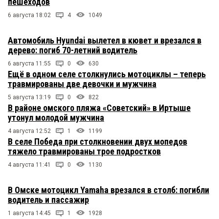
пешеходов
6 августа 18:02
4
1049
Автомобиль Hyundai вылетел в кювет и врезался в
дерево: погиб 70-летний водитель
6 августа 11:55
0
630
Ещё в одном селе столкнулись мотоциклы – теперь
травмированы две девочки и мужчина
5 августа 13:19
0
822
В районе омского пляжа «Советский» в Иртыше
утонул молодой мужчина
4 августа 12:52
1
1199
В селе Победа при столкновении двух мопедов
тяжело травмированы трое подростков
4 августа 11:41
0
1130
В Омске мотоцикл Yamaha врезался в столб: погибли
водитель и пассажир
1 августа 14:45
1
1928