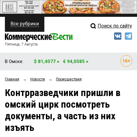
Все рубрики
Поиск по сайту
ПОЛИТИКА
Свежий выпуск
Медиа
ФИНАНСЫ
Пятница, 7 Августа
Кто есть кто
НЕДВИЖИМОСТЬ
В Омске:
$ 81,4077
€ 94,0585
Интервью
БИЗНЕС
Главная
→
Новости
→
Происшествия
Мнения
ОБЩЕСТВО
Контрразведчики пришли в
Рейтинги
ЗАКОН
омский цирк посмотреть
Блоги
НОВОСТИ КОМПАНИЙ
документы, а часть из них
Архив
ПРОИСШЕСТВИЯ
изъять