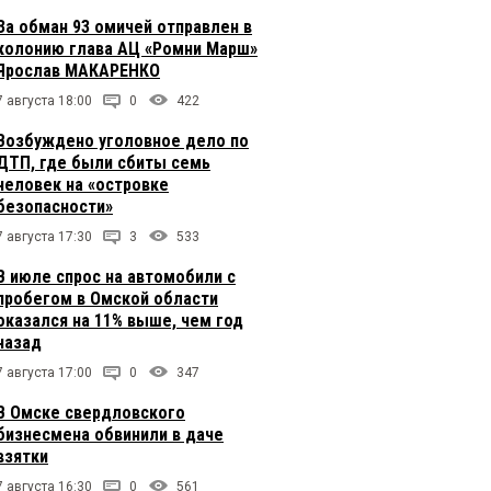
За обман 93 омичей отправлен в
колонию глава АЦ «Ромни Марш»
Ярослав МАКАРЕНКО
7 августа 18:00
0
422
Возбуждено уголовное дело по
ДТП, где были сбиты семь
человек на «островке
безопасности»
7 августа 17:30
3
533
В июле спрос на автомобили с
пробегом в Омской области
оказался на 11% выше, чем год
назад
7 августа 17:00
0
347
В Омске свердловского
бизнесмена обвинили в даче
взятки
7 августа 16:30
0
561