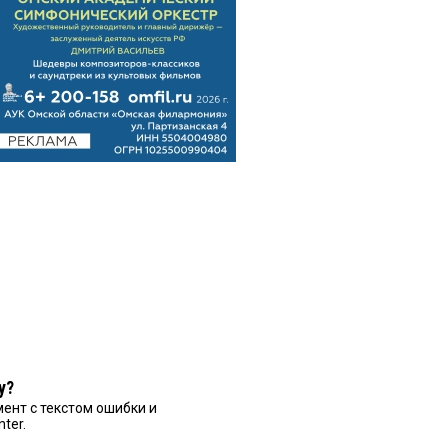
у?
ент с текстом ошибки и
nter.