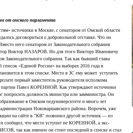
ом от омского парламента
тям» источники в Москве, с сенатором от Омской области
лось договориться о добровольной отставке. Что он
. Вместо него сенатором от Законодательного собрания
натор Виктор НАЗАРОВ. Но для этого Виктору Ивановичу
том Законодательного собрания. Так как бывший глава
й список «Единой России» на выборах 2016 года в
тановится в этом списке. Место в ЗС ему может уступить
арплате первый заместитель руководителя исполкома
ия партии Павел КОРЕННОЙ. Как утверждают источники
ог попросить должность министра или замминистра. Он
образование в Омском педуниверситете и много лет
администрации Нововаршавского района. Впрочем, уже
ации на сайте в "КВ" позвонил другой источник — из
 и сообщил, что место уступит не КОРЕННОЙ, а экс-
СОВ, так как именно он стоит последний в списке и стал