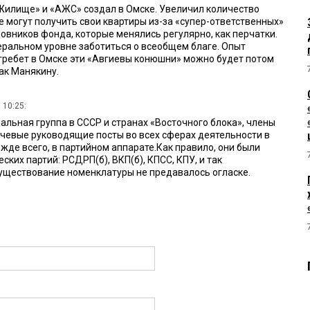
Жилище» и «АЖС» создал в Омске. Увеличил количество
е могут получить свои квартиры из-за «супер-ответственных»
овников фонда, которые менялись регулярно, как перчатки.
ральном уровне заботиться о всеобщем благе. Опыт
азгребет в Омске эти «Авгиевы конюшни» можно будет потом
ак Манякину.
 10:25:
альная группа в СССР и странах «Восточного блока», члены
чевые руководящие посты во всех сферах деятельности в
ежде всего, в партийном аппарате.Как правило, они были
ких партий: РСДРП(б), ВКП(б), КПСС, КПУ, и так
существование номенклатуры не предавалось огласке.