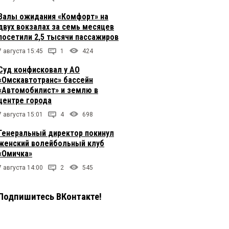
Залы ожидания «Комфорт» на
двух вокзалах за семь месяцев
посетили 2,5 тысячи пассажиров
7 августа 15:45
1
424
Суд конфисковал у АО
«Омскавтотранс» бассейн
«Автомобилист» и землю в
центре города
7 августа 15:01
4
698
Генеральный директор покинул
женский волейбольный клуб
«Омичка»
7 августа 14:00
2
545
Подпишитесь ВКонтакте!