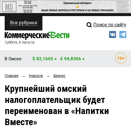
Все рубрики
Поиск по сайту
ПОЛИТИКА
Свежий выпуск
Медиа
ФИНАНСЫ
Суббота, 8 Августа
Кто есть кто
НЕДВИЖИМОСТЬ
В Омске:
$ 82,1665
€ 94,8366
Интервью
БИЗНЕС
Главная
→
Новости
→
Бизнес
Мнения
ОБЩЕСТВО
Крупнейший омский
Рейтинги
ЗАКОН
налогоплательщик будет
Блоги
НОВОСТИ КОМПАНИЙ
переименован в «Напитки
Архив
ПРОИСШЕСТВИЯ
Вместе»