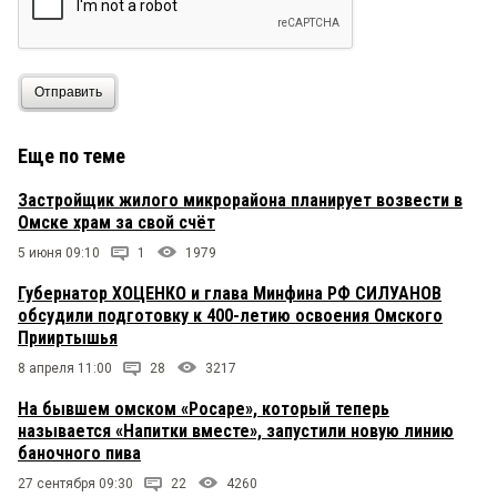
Отправить
Еще по теме
Застройщик жилого микрорайона планирует возвести в
Омске храм за свой счёт
5 июня 09:10
1
1979
Губернатор ХОЦЕНКО и глава Минфина РФ СИЛУАНОВ
обсудили подготовку к 400-летию освоения Омского
Прииртышья
8 апреля 11:00
28
3217
На бывшем омском «Росаре», который теперь
называется «Напитки вместе», запустили новую линию
баночного пива
27 сентября 09:30
22
4260