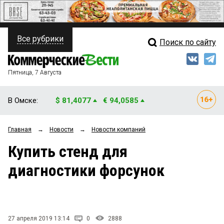
Все рубрики
Поиск по сайту
ПОЛИТИКА
Свежий выпуск
Медиа
ФИНАНСЫ
Пятница, 7 Августа
Кто есть кто
НЕДВИЖИМОСТЬ
В Омске:
$ 81,4077
€ 94,0585
Интервью
БИЗНЕС
Главная
→
Новости
→
Новости компаний
Мнения
ОБЩЕСТВО
Купить стенд для
Рейтинги
ЗАКОН
диагностики форсунок
Блоги
НОВОСТИ КОМПАНИЙ
Архив
ПРОИСШЕСТВИЯ
27 апреля 2019 13:14
0
2888