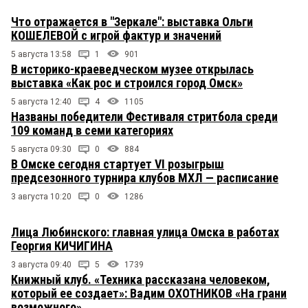
Что отражается в "Зеркале": выставка Ольги
КОШЕЛЕВОЙ с игрой фактур и значений
5 августа 13:58
1
901
В историко-краеведческом музее открылась
выставка «Как рос и строился город Омск»
5 августа 12:40
4
1105
Названы победители Фестиваля стритбола среди
109 команд в семи категориях
5 августа 09:30
0
884
В Омске сегодня стартует VI розыгрыш
предсезонного турнира клубов МХЛ — расписание
3 августа 10:20
0
1286
Лица Любинского: главная улица Омска в работах
Георгия КИЧИГИНА
3 августа 09:40
5
1739
Книжный клуб. «Техника рассказана человеком,
который ее создает»: Вадим ОХОТНИКОВ «На грани
возможного»