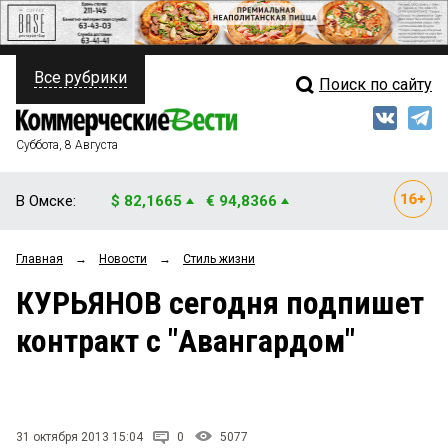
Все рубрики
Поиск по сайту
ПОЛИТИКА
Свежий выпуск
Медиа
ФИНАНСЫ
Суббота, 8 Августа
Кто есть кто
НЕДВИЖИМОСТЬ
В Омске:
$ 82,1665
€ 94,8366
Интервью
БИЗНЕС
Главная
→
Новости
→
Стиль жизни
Мнения
ОБЩЕСТВО
КУРЬЯНОВ сегодня подпишет
Рейтинги
ЗАКОН
контракт с "Авангардом"
Блоги
НОВОСТИ КОМПАНИЙ
Архив
ПРОИСШЕСТВИЯ
31 октября 2013 15:04
0
5077
СТИЛЬ ЖИЗНИ