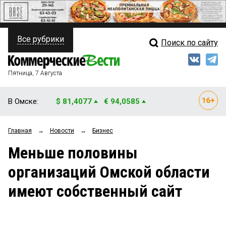
Все рубрики
Поиск по сайту
ПОЛИТИКА
Свежий выпуск
Медиа
ФИНАНСЫ
Пятница, 7 Августа
Кто есть кто
НЕДВИЖИМОСТЬ
В Омске:
$ 81,4077
€ 94,0585
Интервью
БИЗНЕС
Главная
→
Новости
→
Бизнес
Мнения
ОБЩЕСТВО
Меньше половины
Рейтинги
ЗАКОН
организаций Омской области
Блоги
НОВОСТИ КОМПАНИЙ
имеют собственный сайт
Архив
ПРОИСШЕСТВИЯ