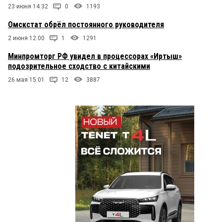
23 июня 14:32
0
1193
Омскстат обрёл постоянного руководителя
2 июня 12:00
1
1291
Минпромторг РФ увидел в процессорах «Иртыш»
подозрительное сходство с китайскими
26 мая 15:01
12
3887