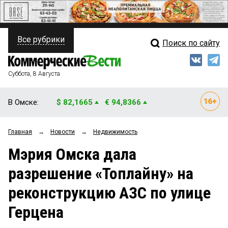
Все рубрики
Поиск по сайту
ПОЛИТИКА
Свежий выпуск
Медиа
ФИНАНСЫ
Суббота, 8 Августа
Кто есть кто
НЕДВИЖИМОСТЬ
В Омске:
$ 82,1665
€ 94,8366
Интервью
БИЗНЕС
Главная
→
Новости
→
Недвижимость
Мнения
ОБЩЕСТВО
Мэрия Омска дала
Рейтинги
ЗАКОН
разрешение «Топлайну» на
Блоги
НОВОСТИ КОМПАНИЙ
реконструкцию АЗС по улице
Архив
ПРОИСШЕСТВИЯ
Герцена