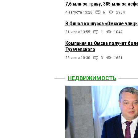
7,6 млн за траву, 385 млн за ас
4 августа 13:28
6
2984
В финал конкурса «Омские улицы
31 июля 13:55
1
1042
Компания из Омска получит бол
Тухачевского
23 июля 10:30
3
1631
НЕДВИЖИМОСТЬ