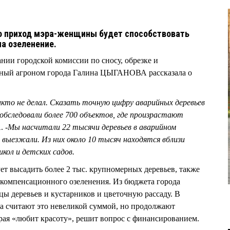
то приход мэра-женщины будет способствовать
на озеленение.
ии городской комиссии по сносу, обрезке и
вный агроном города Галина ЦЫГАНОВА рассказала о
кто не делал. Сказать точную цифру аварийных деревьев
 обследовали более 700 объектов, где произрастают
 -
Мы насчитали 22 тысячи деревьев в аварийном
выезжали. Из них около 10 тысяч находятся вблизи
кол и детских садов.
ет высадить более 2 тыс. крупномерных деревьев, также
 компенсационного озеленения. Из бюджета города
цы деревьев и кустарников и цветочную рассаду. В
ва считают это невеликой суммой, но продолжают
орая «любит красоту», решит вопрос с финансированием.