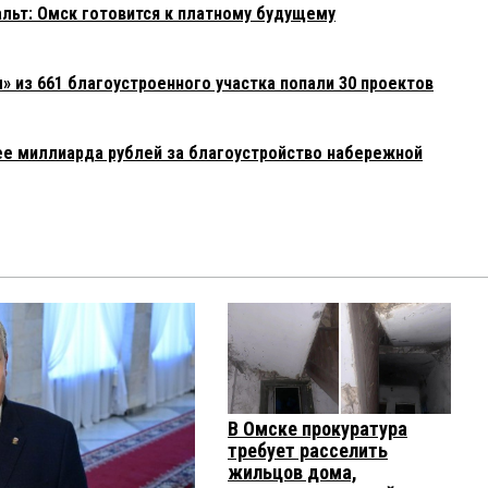
фальт: Омск готовится к платному будущему
» из 661 благоустроенного участка попали 30 проектов
ее миллиарда рублей за благоустройство набережной
В Омске прокуратура
требует расселить
жильцов дома,