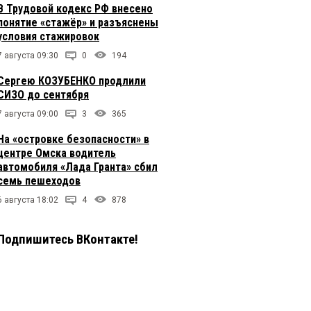
В Трудовой кодекс РФ внесено
понятие «стажёр» и разъяснены
условия стажировок
7 августа 09:30
0
194
Сергею КОЗУБЕНКО продлили
СИЗО до сентября
7 августа 09:00
3
365
На «островке безопасности» в
центре Омска водитель
автомобиля «Лада Гранта» сбил
семь пешеходов
6 августа 18:02
4
878
Подпишитесь ВКонтакте!