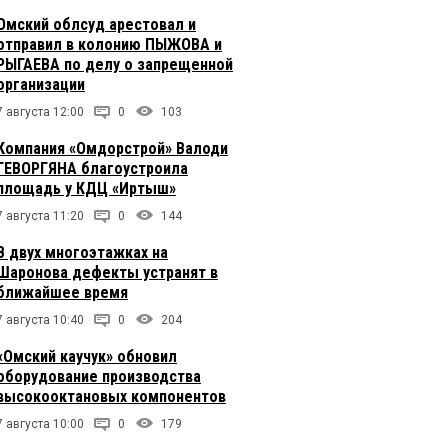
Омский облсуд арестовал и
отправил в колонию ПЫЖОВА и
РЫГАЕВА по делу о запрещенной
организации
7 августа 12:00
0
103
Компания «Омдорстрой» Валоди
ГЕВОРГЯНА благоустроила
площадь у КДЦ «Иртыш»
7 августа 11:20
0
144
В двух многоэтажках на
Шаронова дефекты устранят в
ближайшее время
7 августа 10:40
0
204
«Омский каучук» обновил
оборудование производства
высокооктановых компонентов
7 августа 10:00
0
179