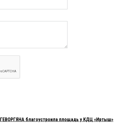
 ГЕВОРГЯНА благоустроила площадь у КДЦ «Иртыш»