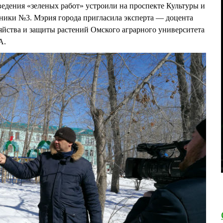
едения «зеленых работ» устроили на проспекте Культуры и
ники №3. Мэрия города пригласила эксперта — доцента
зяйства и защиты растений Омского аграрного университета
А.