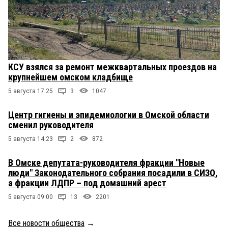
КСУ взялся за ремонт межквартальных проездов на
крупнейшем омском кладбище
5 августа 17:25
3
1047
Центр гигиены и эпидемиологии в Омской области
сменил руководителя
5 августа 14:23
2
872
В Омске депутата-руководителя фракции "Новые
люди" Законодательного собрания посадили в СИЗО,
а фракции ЛДПР – под домашний арест
5 августа 09:00
13
2201
Все новости общества
→