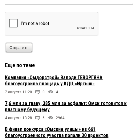
Отправить
Еще по теме
Компания «Омдорстрой» Валоди ГЕВОРГЯНА
благоустроила площадь у КДЦ «Иртыш»
7 августа 11:20
0
4
7,6 млн за траву, 385 млн за асфальт: Омск готовится к
платному будущему
4 августа 13:28
6
2964
В финал конкурса «Омские улицы» из 661
благоустроенного участка попали 30 проектов