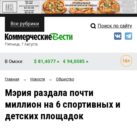
Все рубрики
Поиск по сайту
ПОЛИТИКА
Свежий выпуск
Медиа
ФИНАНСЫ
Пятница, 7 Августа
Кто есть кто
НЕДВИЖИМОСТЬ
В Омске:
$ 81,4077
€ 94,0585
Интервью
БИЗНЕС
Главная
→
Новости
→
Общество
Мнения
ОБЩЕСТВО
Мэрия раздала почти
Рейтинги
ЗАКОН
миллион на 6 спортивных и
Блоги
НОВОСТИ КОМПАНИЙ
детских площадок
Архив
ПРОИСШЕСТВИЯ