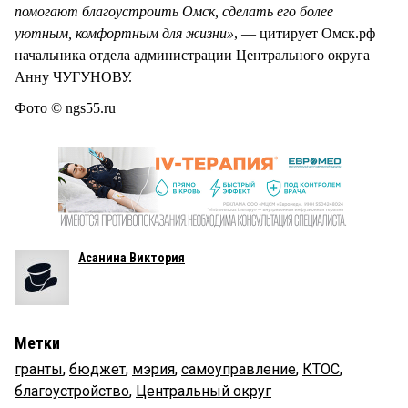
помогают благоустроить Омск, сделать его более
уютным, комфортным для жизни»
, — цитирует Омск.рф
начальника отдела администрации Центрального округа
Анну ЧУГУНОВУ.
Фото © ngs55.ru
Асанина Виктория
Метки
гранты
,
бюджет
,
мэрия
,
самоуправление
,
КТОС
,
благоустройство
,
Центральный округ