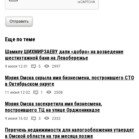
Отправить
Еще по теме
Шамилу ШИХМИРЗАЕВУ дали «добро» на возведение
шестиэтажной бани на Левобережье
9 июля 12:01
5
2997
Мэрия Омска скрыла имя бизнесмена, построившего СТО
в Октябрьском округе
11 июня 12:02
1
2508
Мэрия Омска засекретила имя бизнесмена,
построившего ТЦ на улице Орджоникидзе
9 июня 16:02
3
2332
Перечень недвижимости для налогообложения утвердят
в Омской области на три месяца позже