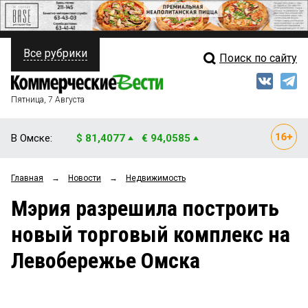
Все рубрики
Поиск по сайту
ПОЛИТИКА
Свежий выпуск
Медиа
ФИНАНСЫ
Пятница, 7 Августа
Кто есть кто
НЕДВИЖИМОСТЬ
В Омске:
$ 81,4077
€ 94,0585
Интервью
БИЗНЕС
Главная
→
Новости
→
Недвижимость
Мнения
ОБЩЕСТВО
Мэрия разрешила построить
Рейтинги
ЗАКОН
новый торговый комплекс на
Блоги
НОВОСТИ КОМПАНИЙ
Левобережье Омска
Архив
ПРОИСШЕСТВИЯ