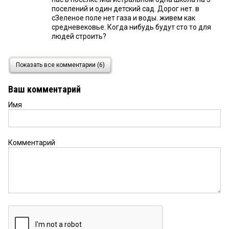
поселений и один детский сад. Дорог нет. в
сЗеленое поле нет газа и воды. живем как
средневековье. Когда нибудь будут сто то для
людей строить?
Галина
25 января 2026 в 13:24:
Показать все комментарии (6)
Детские сады,школы надо строить! В шаговой
доступности,стоят детки на морозе на
Ваш комментарий
остановках в морозы.
Имя
вася
24 января 2026 в 14:32:
надо возле бау построить
Комментарий
ДЖОКЕР
23 января 2026 в 17:57:
Мерия бы порывами на теплотрассах
озаботилась!