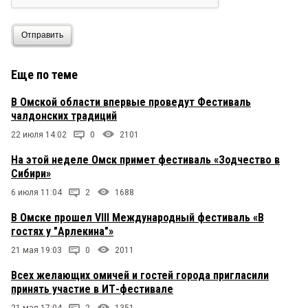
Отправить
Еще по теме
В Омской области впервые проведут Фестиваль
чалдонских традиций
22 июля 14:02
0
2101
На этой неделе Омск примет фестиваль «Зодчество в
Сибири»
6 июля 11:04
2
1688
В Омске прошел VIII Международный фестиваль «В
гостях у "Арлекина"»
21 мая 19:03
0
2011
Всех желающих омичей и гостей города пригласили
принять участие в ИТ-фестивале
21 мая 17:04
2
1351