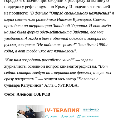
городах его заочно приговорили к расстрелу за активную
поддержку референдума по Крыму. И поделился историей
из прошлого:
"В фильме "Отряд специального назначения" я
играл советского разведчика Николая Кузнецова. Съемки
проходили на территории Западной Украины. И вот когда
на мне была форма обер-лейтенанта Зиберта, все мне
улыбались. А когда я был в обычной одежде и говорил по-
русски, говорили: "Не надо так громко!" Это были 1980-е
годы, а вот тогда уже все начиналось".
"Как нам возродить российское кино?"
— задали
журналисты основной вопрос кинематографистам.
"Вот
сейчас санкции введут на американские фильмы, и тут мы
сразу расцветем!"
— отшутилась автор "Человека с
бульвара Капуцинов" Алла СУРИКОВА.
Фото: Алексей ОЗЕРОВ