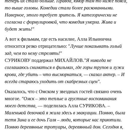
теперь их стало больше. Правда, юмор там то ниже пояса,
то выше головы. Комедии стали более раскованными.
Наверное, этого требует зритель. Я категорически не
согласна с формулировкой, что комедия умерла. Жива и
будет жить!"
А вот к фильмам, где есть насилие, Алла Ильинична
относится резко отрицательно: "
Лучше показывать голый
зад, чем по нему стрелять!"
СУРИКОВУ поддержал МИХАЙЛОВ.
"Я никогда не
соглашаюсь сниматься в фильмах, где горы трупов и лужи
крови, где убить – что высморкаться, — сказал актер. – И
всегда стараюсь уходить от скабрезных сцен".
Оказалось, что с Омском у звездных гостей связано очень
многое.
"Омск – это теплые и грустные воспоминания
моего детства,
— поделилась Алла СУРИКОВА. –
Маленькой девочкой я жила здесь в эвакуации. Помню, была
тетя Зина и ее дочь Галя – люди, которые нас приютили.
Помню деревянные тротуары, деревянный дом. Сегодня я,