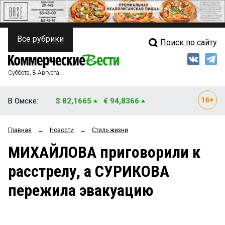
Все рубрики
Поиск по сайту
ПОЛИТИКА
Свежий выпуск
Медиа
ФИНАНСЫ
Суббота, 8 Августа
Кто есть кто
НЕДВИЖИМОСТЬ
В Омске:
$ 82,1665
€ 94,8366
Интервью
БИЗНЕС
Главная
→
Новости
→
Стиль жизни
Мнения
ОБЩЕСТВО
МИХАЙЛОВА приговорили к
Рейтинги
ЗАКОН
расстрелу, а СУРИКОВА
Блоги
НОВОСТИ КОМПАНИЙ
пережила эвакуацию
Архив
ПРОИСШЕСТВИЯ
СТИЛЬ ЖИЗНИ