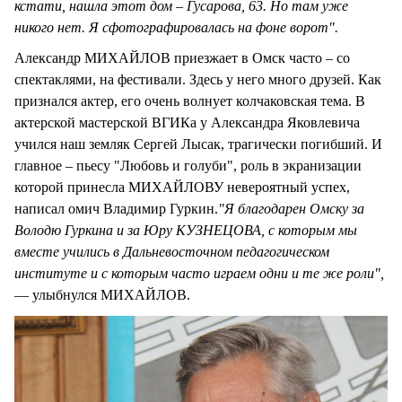
кстати, нашла этот дом – Гусарова, 63. Но там уже
никого нет. Я сфотографировалась на фоне ворот".
Александр МИХАЙЛОВ приезжает в Омск часто – со
спектаклями, на фестивали. Здесь у него много друзей. Как
признался актер, его очень волнует колчаковская тема. В
актерской мастерской ВГИКа у Александра Яковлевича
учился наш земляк Сергей Лысак, трагически погибший. И
главное – пьесу "Любовь и голуби", роль в экранизации
которой принесла МИХАЙЛОВУ невероятный успех,
написал омич Владимир Гуркин.
"Я благодарен Омску за
Володю Гуркина и за Юру КУЗНЕЦОВА, с которым мы
вместе учились в Дальневосточном педагогическом
институте и с которым часто играем одни и те же роли",
— улыбнулся МИХАЙЛОВ.