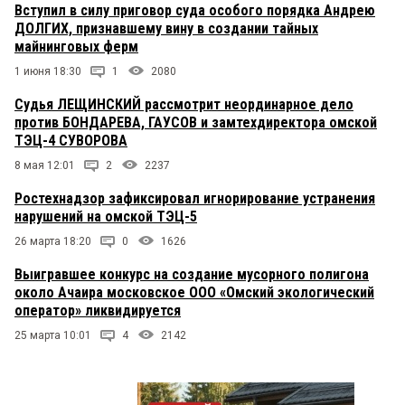
Вступил в силу приговор суда особого порядка Андрею
ДОЛГИХ, признавшему вину в создании тайных
майнинговых ферм
1 июня 18:30
1
2080
Судья ЛЕЩИНСКИЙ рассмотрит неординарное дело
против БОНДАРЕВА, ГАУСОВ и замтехдиректора омской
ТЭЦ-4 СУВОРОВА
8 мая 12:01
2
2237
Ростехнадзор зафиксировал игнорирование устранения
нарушений на омской ТЭЦ-5
26 марта 18:20
0
1626
Выигравшее конкурс на создание мусорного полигона
около Ачаира московское ООО «Омский экологический
оператор» ликвидируется
25 марта 10:01
4
2142