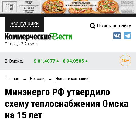
Все рубрики
Поиск по сайту
ПОЛИТИКА
Свежий выпуск
Медиа
ФИНАНСЫ
Пятница, 7 Августа
Кто есть кто
НЕДВИЖИМОСТЬ
В Омске:
$ 81,4077
€ 94,0585
Интервью
БИЗНЕС
Главная
→
Новости
→
Новости компаний
Мнения
ОБЩЕСТВО
Минэнерго РФ утвердило
Рейтинги
ЗАКОН
схему теплоснабжения Омска
Блоги
НОВОСТИ КОМПАНИЙ
на 15 лет
Архив
ПРОИСШЕСТВИЯ