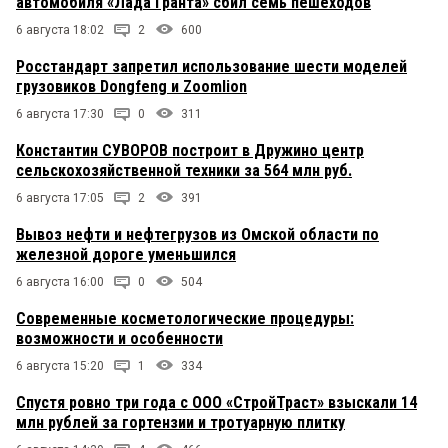
автомобиля «Лада Гранта» сбил семь пешеходов
6 августа 18:02
2
600
Росстандарт запретил использование шести моделей
грузовиков Dongfeng и Zoomlion
6 августа 17:30
0
311
Константин СУВОРОВ построит в Дружино центр
сельскохозяйственной техники за 564 млн руб.
6 августа 17:05
2
391
Вывоз нефти и нефтегрузов из Омской области по
железной дороге уменьшился
6 августа 16:00
0
504
Современные косметологические процедуры:
возможности и особенности
6 августа 15:20
1
334
Спустя ровно три года с ООО «СтройТраст» взыскали 14
млн рублей за гортензии и тротуарную плитку