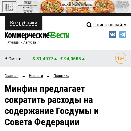
Все рубрики
Поиск по сайту
ПОЛИТИКА
Свежий выпуск
Медиа
ФИНАНСЫ
Пятница, 7 Августа
Кто есть кто
НЕДВИЖИМОСТЬ
В Омске:
$ 81,4077
€ 94,0585
Интервью
БИЗНЕС
Главная
→
Новости
→
Политика
Мнения
ОБЩЕСТВО
Минфин предлагает
Рейтинги
ЗАКОН
сократить расходы на
Блоги
НОВОСТИ КОМПАНИЙ
содержание Госдумы и
Архив
ПРОИСШЕСТВИЯ
Совета Федерации