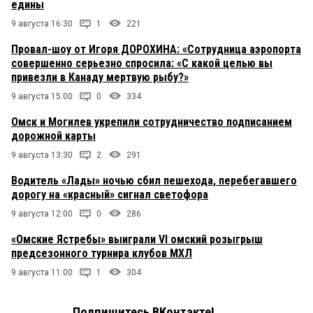
едины
9 августа 16:30
1
221
Провал-шоу от Игоря ДОРОХИНА: «Сотрудница аэропорта
совершенно серьезно спросила: «С какой целью вы
привезли в Канаду мертвую рыбу?»
9 августа 15:00
0
334
Омск и Могилев укрепили сотрудничество подписанием
дорожной карты
9 августа 13:30
2
291
Водитель «Лады» ночью сбил пешехода, перебегавшего
дорогу на «красный» сигнал светофора
9 августа 12:00
0
286
«Омские Ястребы» выиграли VI омский розыгрыш
предсезонного турнира клубов МХЛ
9 августа 11:00
1
304
Подпишитесь ВКонтакте!