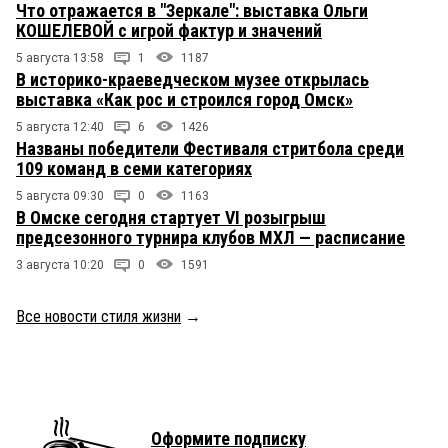
Что отражается в "Зеркале": выставка Ольги
КОШЕЛЕВОЙ с игрой фактур и значений
5 августа 13:58
1
1187
В историко-краеведческом музее открылась
выставка «Как рос и строился город Омск»
5 августа 12:40
6
1426
Названы победители Фестиваля стритбола среди
109 команд в семи категориях
5 августа 09:30
0
1163
В Омске сегодня стартует VI розыгрыш
предсезонного турнира клубов МХЛ — расписание
3 августа 10:20
0
1591
Все новости стиля жизни
→
Оформите подписку