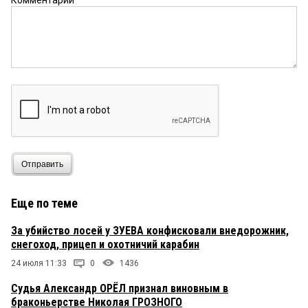
Комментарий
Отправить
Еще по теме
За убийство лосей у ЗУЕВА конфисковали внедорожник,
снегоход, прицеп и охотничий карабин
24 июля 11:33
0
1436
Судья Александр ОРЁЛ признал виновным в
браконьерстве Николая ГРОЗНОГО