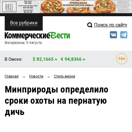
Все рубрики
Поиск по сайту
ПОЛИТИКА
Свежий выпуск
Медиа
ФИНАНСЫ
Воскресенье, 9 Августа
Кто есть кто
НЕДВИЖИМОСТЬ
В Омске:
$ 82,1665
€ 94,8366
Интервью
БИЗНЕС
Главная
→
Новости
→
Стиль жизни
Мнения
ОБЩЕСТВО
Минприроды определило
Рейтинги
ЗАКОН
сроки охоты на пернатую
Блоги
НОВОСТИ КОМПАНИЙ
дичь
Архив
ПРОИСШЕСТВИЯ
СТИЛЬ ЖИЗНИ