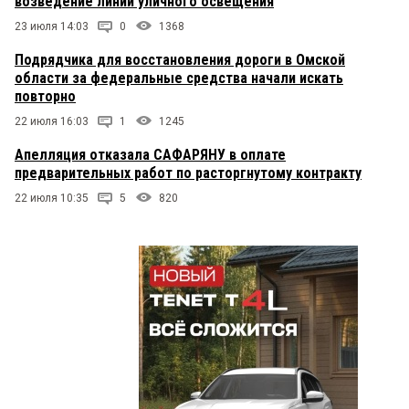
возведение линий уличного освещения
23 июля 14:03
0
1368
Подрядчика для восстановления дороги в Омской
области за федеральные средства начали искать
повторно
22 июля 16:03
1
1245
Апелляция отказала САФАРЯНУ в оплате
предварительных работ по расторгнутому контракту
22 июля 10:35
5
820