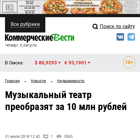
Все рубрики
Поиск по сайту
ПОЛИТИКА
Свежий выпуск
Медиа
ФИНАНСЫ
Четверг, 6 Августа
Кто есть кто
НЕДВИЖИМОСТЬ
В Омске:
$ 80,9293
€ 93,1901
Интервью
БИЗНЕС
Главная
→
Новости
→
Недвижимость
Мнения
ОБЩЕСТВО
Музыкальный театр
Рейтинги
ЗАКОН
преобразят за 10 млн рублей
Блоги
НОВОСТИ КОМПАНИЙ
Архив
ПРОИСШЕСТВИЯ
31 июля 2018 12:42
1
3065