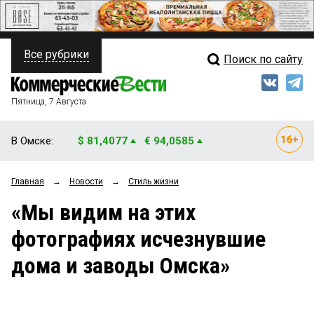
Все рубрики
Поиск по сайту
ПОЛИТИКА
Свежий выпуск
Медиа
ФИНАНСЫ
Пятница, 7 Августа
Кто есть кто
НЕДВИЖИМОСТЬ
В Омске:
$ 81,4077
€ 94,0585
Интервью
БИЗНЕС
Главная
→
Новости
→
Стиль жизни
Мнения
ОБЩЕСТВО
«Мы видим на этих
Рейтинги
ЗАКОН
фотографиях исчезнувшие
Блоги
НОВОСТИ КОМПАНИЙ
дома и заводы Омска»
Архив
ПРОИСШЕСТВИЯ
СТИЛЬ ЖИЗНИ