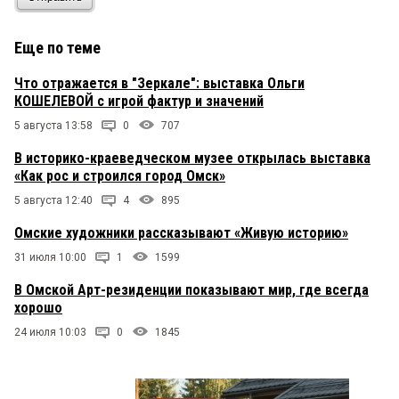
Еще по теме
Что отражается в "Зеркале": выставка Ольги
КОШЕЛЕВОЙ с игрой фактур и значений
5 августа 13:58
0
707
В историко-краеведческом музее открылась выставка
«Как рос и строился город Омск»
5 августа 12:40
4
895
Омские художники рассказывают «Живую историю»
31 июля 10:00
1
1599
В Омской Арт-резиденции показывают мир, где всегда
хорошо
24 июля 10:03
0
1845