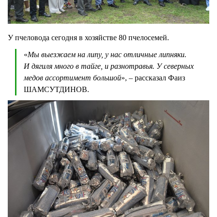
У пчеловода сегодня в хозяйстве 80 пчелосемей.
«
Мы выезжаем на липу, у нас отличные липняки.
И дягиля много в тайге, и разнотравья. У северных
медов ассортимент большой
», – рассказал Фаиз
ШАМСУТДИНОВ.