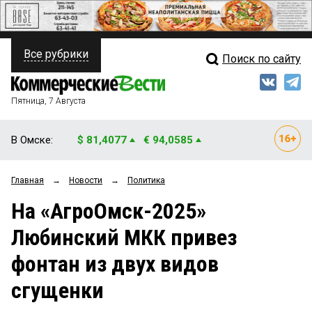
Все рубрики
Поиск по сайту
ПОЛИТИКА
Свежий выпуск
Медиа
ФИНАНСЫ
Пятница, 7 Августа
Кто есть кто
НЕДВИЖИМОСТЬ
В Омске:
$ 81,4077
€ 94,0585
Интервью
БИЗНЕС
Главная
→
Новости
→
Политика
Мнения
ОБЩЕСТВО
На «АгроОмск-2025»
Рейтинги
ЗАКОН
Любинский МКК привез
Блоги
НОВОСТИ КОМПАНИЙ
фонтан из двух видов
Архив
ПРОИСШЕСТВИЯ
сгущенки