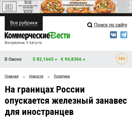
Все рубрики
Поиск по сайту
ПОЛИТИКА
Свежий выпуск
Медиа
ФИНАНСЫ
Воскресенье, 9 Августа
Кто есть кто
НЕДВИЖИМОСТЬ
В Омске:
$ 82,1665
€ 94,8366
Интервью
БИЗНЕС
Главная
→
Новости
→
Политика
Мнения
ОБЩЕСТВО
На границах России
Рейтинги
ЗАКОН
опускается железный занавес
Блоги
НОВОСТИ КОМПАНИЙ
для иностранцев
Архив
ПРОИСШЕСТВИЯ