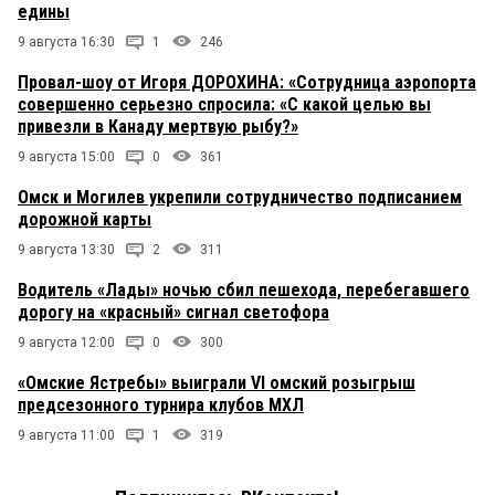
едины
9 августа 16:30
1
246
Провал-шоу от Игоря ДОРОХИНА: «Сотрудница аэропорта
совершенно серьезно спросила: «С какой целью вы
привезли в Канаду мертвую рыбу?»
9 августа 15:00
0
361
Омск и Могилев укрепили сотрудничество подписанием
дорожной карты
9 августа 13:30
2
311
Водитель «Лады» ночью сбил пешехода, перебегавшего
дорогу на «красный» сигнал светофора
9 августа 12:00
0
300
«Омские Ястребы» выиграли VI омский розыгрыш
предсезонного турнира клубов МХЛ
9 августа 11:00
1
319