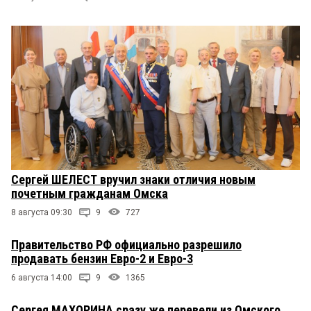
Сергей ШЕЛЕСТ вручил знаки отличия новым
почетным гражданам Омска
8 августа 09:30
9
727
Правительство РФ официально разрешило
продавать бензин Евро-2 и Евро-3
6 августа 14:00
9
1365
Сергея МАХОРИНА сразу же перевели из Омского