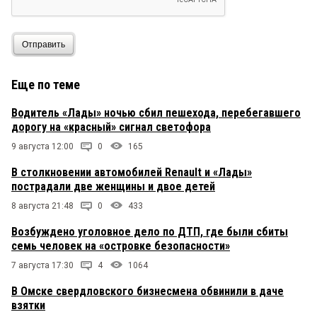
Отправить
Еще по теме
Водитель «Лады» ночью сбил пешехода, перебегавшего
дорогу на «красный» сигнал светофора
9 августа 12:00
0
165
В столкновении автомобилей Renault и «Лады»
пострадали две женщины и двое детей
8 августа 21:48
0
433
Возбуждено уголовное дело по ДТП, где были сбиты
семь человек на «островке безопасности»
7 августа 17:30
4
1064
В Омске свердловского бизнесмена обвинили в даче
взятки