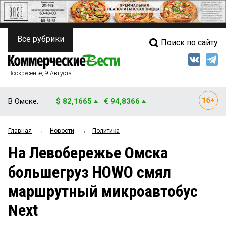
Все рубрики
Поиск по сайту
ПОЛИТИКА
Свежий выпуск
Медиа
ФИНАНСЫ
Воскресенье, 9 Августа
Кто есть кто
НЕДВИЖИМОСТЬ
В Омске:
$ 82,1665
€ 94,8366
Интервью
БИЗНЕС
Главная
→
Новости
→
Политика
Мнения
ОБЩЕСТВО
На Левобережье Омска
Рейтинги
ЗАКОН
большегруз HOWO смял
Блоги
НОВОСТИ КОМПАНИЙ
маршрутный микроавтобус
Архив
ПРОИСШЕСТВИЯ
Next