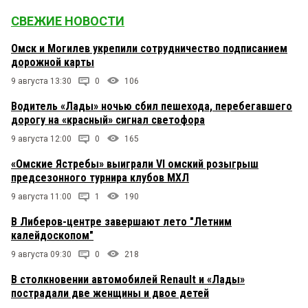
СВЕЖИЕ НОВОСТИ
Омск и Могилев укрепили сотрудничество подписанием
дорожной карты
9 августа 13:30
0
106
Водитель «Лады» ночью сбил пешехода, перебегавшего
дорогу на «красный» сигнал светофора
9 августа 12:00
0
165
«Омские Ястребы» выиграли VI омский розыгрыш
предсезонного турнира клубов МХЛ
9 августа 11:00
1
190
В Либеров-центре завершают лето "Летним
калейдоскопом"
9 августа 09:30
0
218
В столкновении автомобилей Renault и «Лады»
пострадали две женщины и двое детей