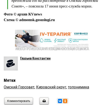
предложила его на рассмотрение в Омский городской
Совет
», – пояснила 17 июня пресс-служба мэрии.
Фото © архив KVnews
Схема © admomsk.gosuslugi.ru
Глазьев Константин
Метки
Омский Горсовет
,
Кировский округ
,
топонимика
Комментировать