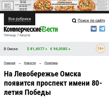
Все рубрики
Поиск по сайту
ПОЛИТИКА
Свежий выпуск
Медиа
ФИНАНСЫ
Пятница, 7 Августа
Кто есть кто
НЕДВИЖИМОСТЬ
В Омске:
$ 81,4077
€ 94,0585
Интервью
БИЗНЕС
Главная
→
Новости
→
Политика
Мнения
ОБЩЕСТВО
На Левобережье Омска
Рейтинги
ЗАКОН
появится проспект имени 80-
Блоги
НОВОСТИ КОМПАНИЙ
летия Победы
Архив
ПРОИСШЕСТВИЯ