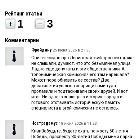
Рейтинг статьи
1
3
Комментарии
Фрейдину
25 июня 2026 в 21:36:
Они очевидно про Ленинградский проспект даже
не слышали, думают, что это безымянная улица.
Ладно ещё депутаты и эти общественники. А
топонимическая комиссия чего там нарешала?
Может пора обновить ее состав? Два
десятилетия ушлые товарищи сами туда
пролазили и подтаскивали своих друзей. И вот
итог. Ни одного знающего историю города и
готового отстаивать историческую память
специалиста в этой комиссии не осталось.
Нострадамус
18 июня 2026 в 11:23:
КивиЗабудьте, будете ехать по мосту 50-летия
Победы, проспекту 80-летия Победы мимо парка