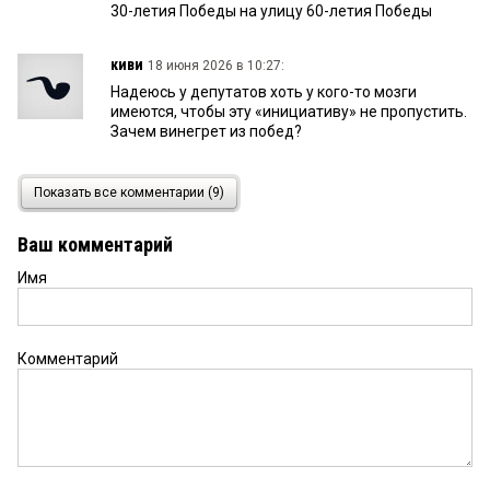
30-летия Победы на улицу 60-летия Победы
киви
18 июня 2026 в 10:27:
Надеюсь у депутатов хоть у кого-то мозги
имеются, чтобы эту «инициативу» не пропустить.
Зачем винегрет из побед?
Сергей
18 июня 2026 в 06:59:
Показать все комментарии (9)
Надо новым проспектам давать это названия, а
не переименовывать старые.
Ваш комментарий
Имя
Яна
18 июня 2026 в 03:39:
По идее, там и должен быть Ленинградский
проспект!!!!!.... А любой новый проспект в городе
можно назвать в честь 80-ти летия Победы!!
Комментарий
Ефим Фрейдин
17 июня 2026 в 23:27:
всю жизнь называли Ленинградским
проспектом. что за беспамятство опять? как это
выговаривать?