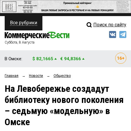
Все рубрики
Поиск по сайту
ПОЛИТИКА
Свежий выпуск
Медиа
ФИНАНСЫ
Суббота, 8 Августа
Кто есть кто
НЕДВИЖИМОСТЬ
В Омске:
$ 82,1665
€ 94,8366
Интервью
БИЗНЕС
Главная
→
Новости
→
Общество
Мнения
ОБЩЕСТВО
На Левобережье создадут
Рейтинги
ЗАКОН
библиотеку нового поколения
Блоги
НОВОСТИ КОМПАНИЙ
– седьмую «модельную» в
Архив
ПРОИСШЕСТВИЯ
Омске