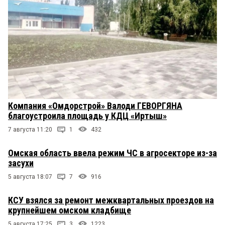
Компания «Омдорстрой» Валоди ГЕВОРГЯНА
благоустроила площадь у КДЦ «Иртыш»
7 августа 11:20
1
432
Омская область ввела режим ЧС в агросекторе из-за
засухи
5 августа 18:07
7
916
КСУ взялся за ремонт межквартальных проездов на
крупнейшем омском кладбище
5 августа 17:25
3
1223