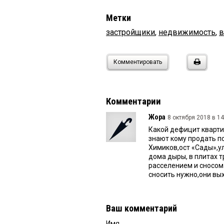
Метки
застройщики
,
недвижимость
,
в
Комментировать
Комментарии
Жора
8 октября 2018 в 14
Какой дефицит квартир
знают кому продать п
Химиков,ост «Сады»,ул
дома дыры, в плитах 
расселением и сносом
сносить нужно,они вы
Ваш комментарий
Имя