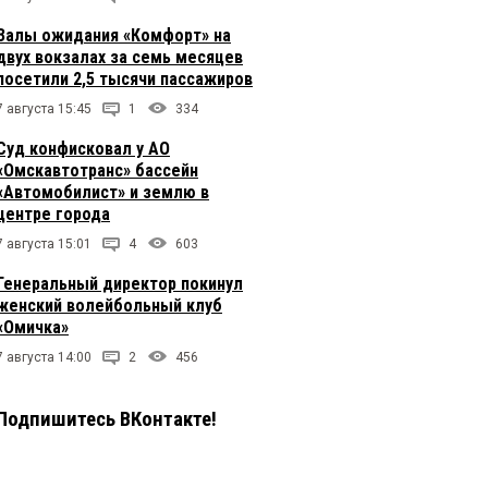
Залы ожидания «Комфорт» на
двух вокзалах за семь месяцев
посетили 2,5 тысячи пассажиров
7 августа 15:45
1
334
Суд конфисковал у АО
«Омскавтотранс» бассейн
«Автомобилист» и землю в
центре города
7 августа 15:01
4
603
Генеральный директор покинул
женский волейбольный клуб
«Омичка»
7 августа 14:00
2
456
Подпишитесь ВКонтакте!