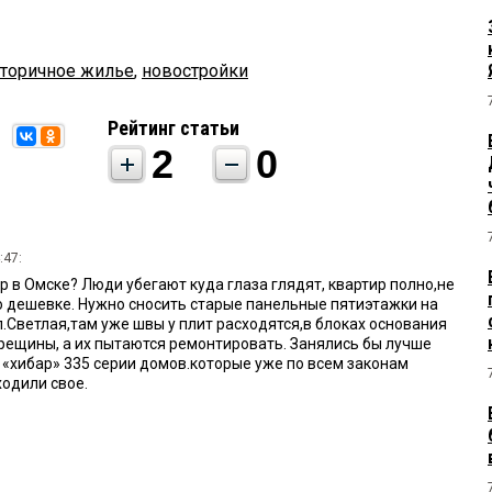
торичное жилье
,
новостройки
Рейтинг статьи
2
0
:47:
 в Омске? Люди убегают куда глаза глядят, квартир полно,не
о дешевке. Нужно сносить старые панельные пятиэтажки на
.Светлая,там уже швы у плит расходятся,в блоках основания
трещины, а их пытаются ремонтировать. Занялись бы лучше
 «хибар» 335 серии домов.которые уже по всем законам
ходили свое.