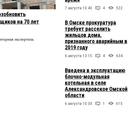
7 августа 10:40
4
522
озобновить
щиков на 70 лет
В Омске прокуратура
требует расселить
жильцов дома,
вторная экспертиза.
признанного аварийным в
2019 году
6 августа 13:15
4
634
Введена в эксплуатацию
блочно-модульная
котельная в селе
Александровское Омской
области
6 августа 10:30
1
615