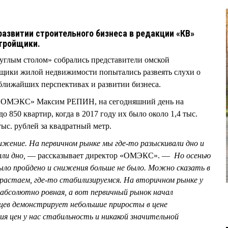
развитии строительного бизнеса в редакции «КВ»
стройщики.
углым столом» собрались представители омской
йщики жилой недвижимости попытались развеять слухи о
 ближайших перспективах и развитии бизнеса.
 «ОМЭКС» Максим РЕПИН, на сегодняшний день на
о 850 квартир, когда в 2017 году их было около 1,4 тыс.
ыс. рублей за квадратный метр.
ижение. На первичном рынке мы где-то разыскивали дно и
ли дно,
— рассказывает директор «ОМЭКС». —
Но осенью
было пройдено и снижения больше не было. Можно сказать в
драстаем, где-то стабилизируемся. На вторичном рынке у
 абсолютно ровная, а вот первичный рынок начал
яцев демонстрирует небольшие приросты в цене
ия цен у нас стабильность и никакой значительной