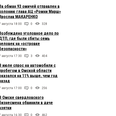
За обман 93 омичей отправлен в
колонию глава АЦ «Ромни Марш»
Ярослав МАКАРЕНКО
7 августа 18:00
0
328
Возбуждено уголовное дело по
ДТП, где были сбиты семь
человек на «островке
безопасности»
7 августа 17:30
3
404
В июле спрос на автомобили с
пробегом в Омской области
оказался на 11% выше, чем год
назад
7 августа 17:00
0
256
В Омске свердловского
бизнесмена обвинили в даче
взятки
7 августа 16:30
0
462