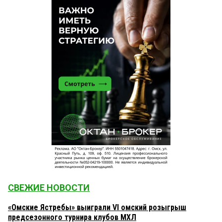
СВЕЖИЕ НОВОСТИ
«Омские Ястребы» выиграли VI омский розыгрыш
предсезонного турнира клубов МХЛ