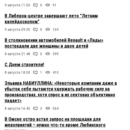
9 августа 11:00
0
91
В Либеров-центре завершают лето "Летним
калейдоскопом"
9 августа 09:30
0
169
В столкновении автомобилей Renault и «Лады»
пострадали две женщины и двое детей
8 августа 21:48
0
399
С Днем строителя!
8 августа 18:00
1
410
Эльвира НАБИУЛЛИНА: «Некоторые компании даже в
убыток себе пытаются удержать рабочую силу на
производствах, хотя спрос в их секторах объективно
падает»
8 августа 16:45
3
564
В Омске остро встал запрос на площадки для
мероприятий – нужно что-то кроме Любинского