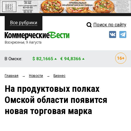
Все рубрики
Поиск по сайту
ПОЛИТИКА
Свежий выпуск
Медиа
ФИНАНСЫ
Воскресенье, 9 Августа
Кто есть кто
НЕДВИЖИМОСТЬ
В Омске:
$ 82,1665
€ 94,8366
Интервью
БИЗНЕС
Главная
→
Новости
→
Бизнес
Мнения
ОБЩЕСТВО
На продуктовых полках
Рейтинги
ЗАКОН
Омской области появится
Блоги
НОВОСТИ КОМПАНИЙ
новая торговая марка
Архив
ПРОИСШЕСТВИЯ