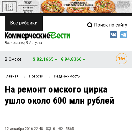
Все рубрики
Поиск по сайту
ПОЛИТИКА
Свежий выпуск
Медиа
ФИНАНСЫ
Воскресенье, 9 Августа
Кто есть кто
НЕДВИЖИМОСТЬ
В Омске:
$ 82,1665
€ 94,8366
Интервью
БИЗНЕС
Главная
→
Новости
→
Недвижимость
Мнения
ОБЩЕСТВО
На ремонт омского цирка
Рейтинги
ЗАКОН
ушло около 600 млн рублей
Блоги
НОВОСТИ КОМПАНИЙ
Архив
ПРОИСШЕСТВИЯ
12 декабря 2016 22:48
0
5865