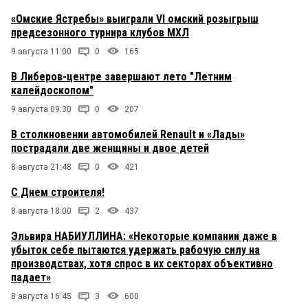
«Омские Ястребы» выиграли VI омский розыгрыш
предсезонного турнира клубов МХЛ
9 августа 11:00
0
165
В Либеров-центре завершают лето "Летним
калейдоскопом"
9 августа 09:30
0
207
В столкновении автомобилей Renault и «Лады»
пострадали две женщины и двое детей
8 августа 21:48
0
421
С Днем строителя!
8 августа 18:00
2
437
Эльвира НАБИУЛЛИНА: «Некоторые компании даже в
убыток себе пытаются удержать рабочую силу на
производствах, хотя спрос в их секторах объективно
падает»
8 августа 16:45
3
600