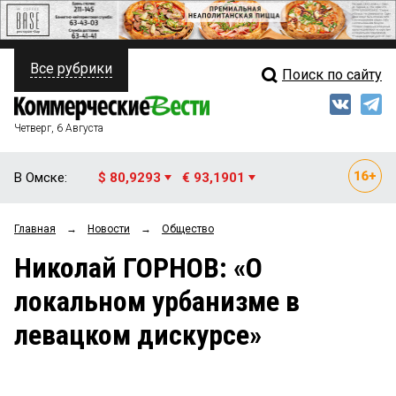
Все рубрики
Поиск по сайту
ПОЛИТИКА
Свежий выпуск
Медиа
ФИНАНСЫ
Четверг, 6 Августа
Кто есть кто
НЕДВИЖИМОСТЬ
В Омске:
$ 80,9293
€ 93,1901
Интервью
БИЗНЕС
Главная
→
Новости
→
Общество
Мнения
ОБЩЕСТВО
Николай ГОРНОВ: «О
Рейтинги
ЗАКОН
локальном урбанизме в
Блоги
НОВОСТИ КОМПАНИЙ
левацком дискурсе»
Архив
ПРОИСШЕСТВИЯ