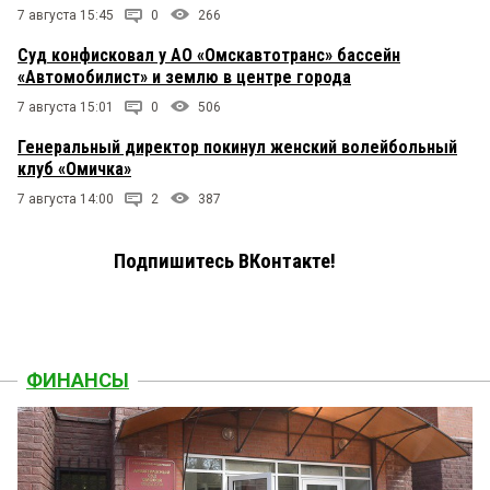
7 августа 15:45
0
266
Суд конфисковал у АО «Омскавтотранс» бассейн
«Автомобилист» и землю в центре города
7 августа 15:01
0
506
Генеральный директор покинул женский волейбольный
клуб «Омичка»
7 августа 14:00
2
387
Подпишитесь ВКонтакте!
ФИНАНСЫ