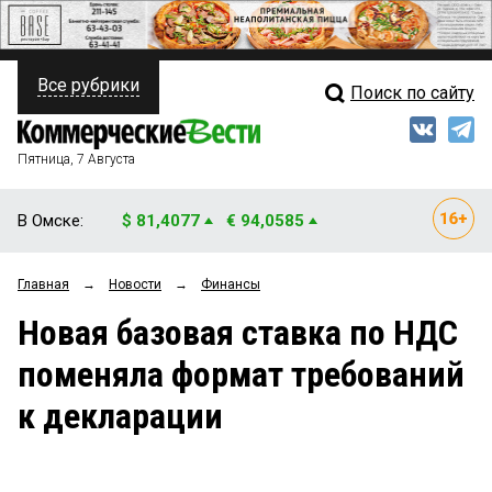
Все рубрики
Поиск по сайту
ПОЛИТИКА
Свежий выпуск
Медиа
ФИНАНСЫ
Пятница, 7 Августа
Кто есть кто
НЕДВИЖИМОСТЬ
В Омске:
$ 81,4077
€ 94,0585
Интервью
БИЗНЕС
Главная
→
Новости
→
Финансы
Мнения
ОБЩЕСТВО
Новая базовая ставка по НДС
Рейтинги
ЗАКОН
поменяла формат требований
Блоги
НОВОСТИ КОМПАНИЙ
к декларации
Архив
ПРОИСШЕСТВИЯ