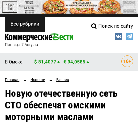
Все рубрики
Поиск по сайту
ПОЛИТИКА
Свежий выпуск
Медиа
ФИНАНСЫ
Пятница, 7 Августа
Кто есть кто
НЕДВИЖИМОСТЬ
В Омске:
$ 81,4077
€ 94,0585
Интервью
БИЗНЕС
Главная
→
Новости
→
Бизнес
Мнения
ОБЩЕСТВО
Новую отечественную сеть
Рейтинги
ЗАКОН
СТО обеспечат омскими
Блоги
НОВОСТИ КОМПАНИЙ
моторными маслами
Архив
ПРОИСШЕСТВИЯ