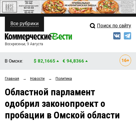
Все рубрики
Поиск по сайту
ПОЛИТИКА
Свежий выпуск
Медиа
ФИНАНСЫ
Воскресенье, 9 Августа
Кто есть кто
НЕДВИЖИМОСТЬ
В Омске:
$ 82,1665
€ 94,8366
Интервью
БИЗНЕС
Главная
→
Новости
→
Политика
Мнения
ОБЩЕСТВО
Областной парламент
Рейтинги
ЗАКОН
одобрил законопроект о
Блоги
НОВОСТИ КОМПАНИЙ
пробации в Омской области
Архив
ПРОИСШЕСТВИЯ