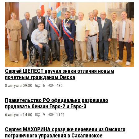
Сергей ШЕЛЕСТ вручил знаки отличия новым
почетным гражданам Омска
8 августа 09:30
6
480
Правительство РФ официально разрешило
продавать бензин Евро-2 и Евро-3
6 августа 14:00
9
1191
Сергея МАХОРИНА сразу же перевели из Омского
пограничного управления в Сахалинское