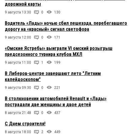
дорожной карты
9 августа 13:30
0
130
Водитель «Лады» ночью сбил пешехода, перебегавшего
дорогу на «красный» сигнал светофора
9 августа 12:00
0
171
«Омские Ястребы» выиграли VI омский розыгрыш
предсезонного турнира клубов МХЛ
9 августа 11:00
1
199
В Либеров-центре завершают лето "Летним
калейдоскопом"
9 августа 09:30
0
221
В столкновении автомобилей Renault и «Лады»
пострадали две женщины и двое детей
8 августа 21:48
0
437
С Днем строителя!
8 августа 18:00
2
449