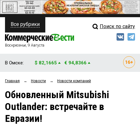
Все рубрики
Поиск по сайту
ПОЛИТИКА
Свежий выпуск
Медиа
ФИНАНСЫ
Воскресенье, 9 Августа
Кто есть кто
НЕДВИЖИМОСТЬ
В Омске:
$ 82,1665
€ 94,8366
Интервью
БИЗНЕС
Главная
→
Новости
→
Новости компаний
Мнения
ОБЩЕСТВО
Обновленный Mitsubishi
Рейтинги
ЗАКОН
Outlander: встречайте в
Блоги
НОВОСТИ КОМПАНИЙ
Евразии!
Архив
ПРОИСШЕСТВИЯ