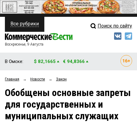
Все рубрики
Поиск по сайту
ПОЛИТИКА
Свежий выпуск
Медиа
ФИНАНСЫ
Воскресенье, 9 Августа
Кто есть кто
НЕДВИЖИМОСТЬ
В Омске:
$ 82,1665
€ 94,8366
Интервью
БИЗНЕС
Главная
→
Новости
→
Закон
Мнения
ОБЩЕСТВО
Обобщены основные запреты
Рейтинги
ЗАКОН
для государственных и
Блоги
НОВОСТИ КОМПАНИЙ
муниципальных служащих
Архив
ПРОИСШЕСТВИЯ