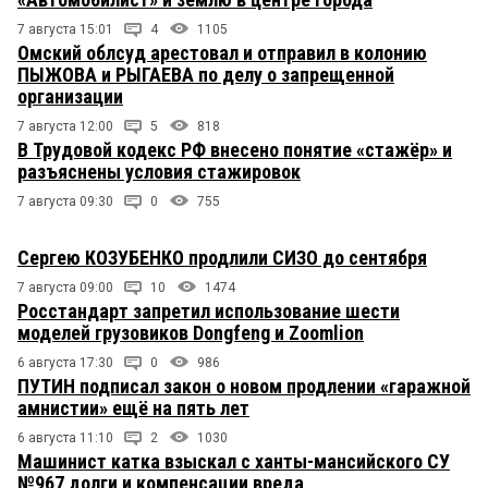
7 августа 15:01
4
1105
Омский облсуд арестовал и отправил в колонию
ПЫЖОВА и РЫГАЕВА по делу о запрещенной
организации
7 августа 12:00
5
818
В Трудовой кодекс РФ внесено понятие «стажёр» и
разъяснены условия стажировок
7 августа 09:30
0
755
Сергею КОЗУБЕНКО продлили СИЗО до сентября
7 августа 09:00
10
1474
Росстандарт запретил использование шести
моделей грузовиков Dongfeng и Zoomlion
6 августа 17:30
0
986
ПУТИН подписал закон о новом продлении «гаражной
амнистии» ещё на пять лет
6 августа 11:10
2
1030
Машинист катка взыскал с ханты-мансийского СУ
№967 долги и компенсации вреда