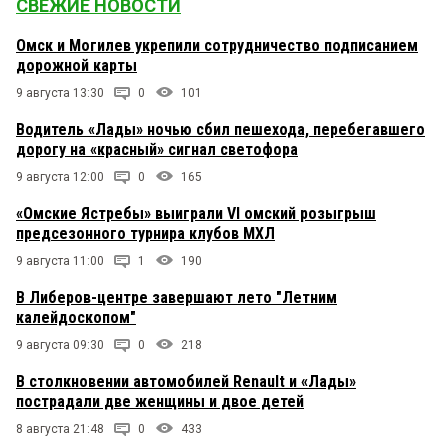
СВЕЖИЕ НОВОСТИ
Омск и Могилев укрепили сотрудничество подписанием
дорожной карты
9 августа 13:30
0
101
Водитель «Лады» ночью сбил пешехода, перебегавшего
дорогу на «красный» сигнал светофора
9 августа 12:00
0
165
«Омские Ястребы» выиграли VI омский розыгрыш
предсезонного турнира клубов МХЛ
9 августа 11:00
1
190
В Либеров-центре завершают лето "Летним
калейдоскопом"
9 августа 09:30
0
218
В столкновении автомобилей Renault и «Лады»
пострадали две женщины и двое детей
8 августа 21:48
0
433