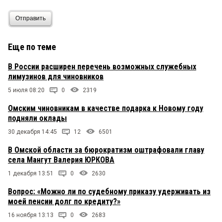
Отправить
Еще по теме
В России расширен перечень возможных служебных
лимузинов для чиновников
5 июля 08:20
0
2319
Омским чиновникам в качестве подарка к Новому году
подняли оклады
30 декабря 14:45
12
6501
В Омской области за бюрократизм оштрафовали главу
села Мангут Валерия ЮРКОВА
1 декабря 13:51
0
2630
Вопрос: «Можно ли по судебному приказу удерживать из
моей пенсии долг по кредиту?»
16 ноября 13:13
0
2683