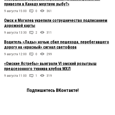
привезли в Канаду мертвую рыбу?»
9 августа 15:00
0
361
Омск и Могилев укрепили сотрудничество подписанием
дорожной карты
9 августа 13:30
2
311
Водитель «Лады» ночью сбил пешехода, перебегавшего
дорогу на «красный» сигнал светофора
9 августа 12:00
0
299
«Омские Ястребы» выиграли VI омский розыгрыш
предсезонного турнира клубов МХЛ
9 августа 11:00
1
319
Подпишитесь ВКонтакте!