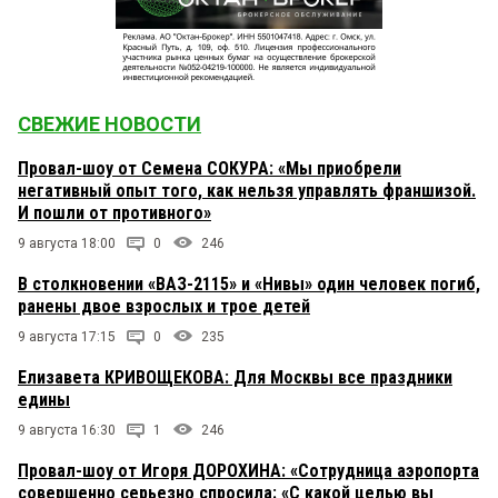
СВЕЖИЕ НОВОСТИ
Провал-шоу от Семена СОКУРА: «Мы приобрели
негативный опыт того, как нельзя управлять франшизой.
И пошли от противного»
9 августа 18:00
0
246
В столкновении «ВАЗ-2115» и «Нивы» один человек погиб,
ранены двое взрослых и трое детей
9 августа 17:15
0
235
Елизавета КРИВОЩЕКОВА: Для Москвы все праздники
едины
9 августа 16:30
1
246
Провал-шоу от Игоря ДОРОХИНА: «Сотрудница аэропорта
совершенно серьезно спросила: «С какой целью вы