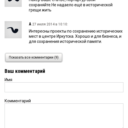
сохраняйте.Не надаело ещё в исторической
грещи жить
A
27 июля 2014 в 10:10:
Интересны проекты по сохранению исторических
мест в центре Иркутска. Хорошо и для бизнеса, и
для сохранения исторической памяти.
МК
17 июля 2014 в 11:19:
Показать все комментарии (9)
Антонина, вокруг какой фабрики, будут строить?
там нет ничего похожего на фабрику.....разнесли
Ваш комментарий
уже пол здания...это по вашему ресторация.(и
это не пристройка, если не знаете чего сплетни
Имя
пускаете...)
Антонина
14 июля 2014 в 17:16:
Комментарий
можно было бы для начала удостовериться в
фактах, а потом уже выкладывать эту ересь...
Антонина
14 июля 2014 в 17:14: