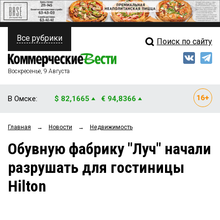
Все рубрики
Поиск по сайту
ПОЛИТИКА
Свежий выпуск
Медиа
ФИНАНСЫ
Воскресенье, 9 Августа
Кто есть кто
НЕДВИЖИМОСТЬ
В Омске:
$ 82,1665
€ 94,8366
Интервью
БИЗНЕС
Главная
→
Новости
→
Недвижимость
Мнения
ОБЩЕСТВО
Обувную фабрику "Луч" начали
Рейтинги
ЗАКОН
разрушать для гостиницы
Блоги
НОВОСТИ КОМПАНИЙ
Hilton
Архив
ПРОИСШЕСТВИЯ