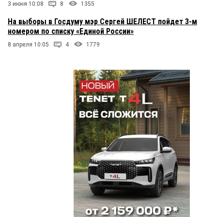
миллионник((((
3 июня 10:08
8
1355
На выборы в Госдуму мэр Сергей ШЕЛЕСТ пойдет 3-м
номером по списку «Единой России»
8 апреля 10:05
4
1779