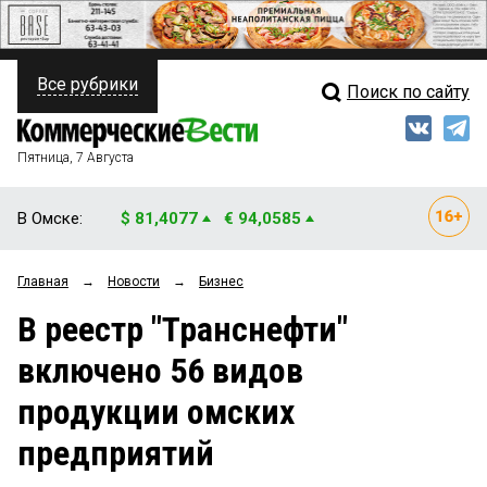
Все рубрики
Поиск по сайту
ПОЛИТИКА
Свежий выпуск
Медиа
ФИНАНСЫ
Пятница, 7 Августа
Кто есть кто
НЕДВИЖИМОСТЬ
В Омске:
$ 81,4077
€ 94,0585
Интервью
БИЗНЕС
Главная
→
Новости
→
Бизнес
Мнения
ОБЩЕСТВО
В реестр "Транснефти"
Рейтинги
ЗАКОН
включено 56 видов
Блоги
НОВОСТИ КОМПАНИЙ
продукции омских
Архив
ПРОИСШЕСТВИЯ
предприятий