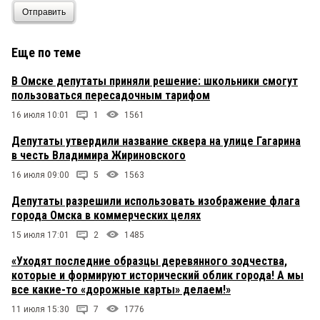
Отправить
Еще по теме
В Омске депутаты приняли решение: школьники смогут
пользоваться пересадочным тарифом
16 июля 10:01
1
1561
Депутаты утвердили название сквера на улице Гагарина
в честь Владимира Жириновского
16 июля 09:00
5
1563
Депутаты разрешили использовать изображение флага
города Омска в коммерческих целях
15 июля 17:01
2
1485
«Уходят последние образцы деревянного зодчества,
которые и формируют исторический облик города! А мы
все какие-то «дорожные карты» делаем!»
11 июля 15:30
7
1776