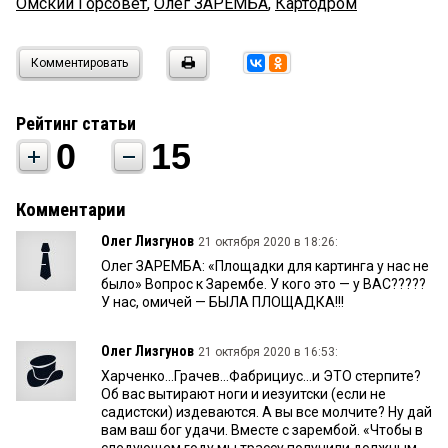
Омский Горсовет
,
Олег ЗАРЕМБА
,
Картодром
Комментировать
Рейтинг статьи
0
15
Комментарии
Олег Лизгунов
21 октября 2020 в 18:26:
Олег ЗАРЕМБА: «Площадки для картинга у нас не
было» Вопрос к Зарембе. У кого это — у ВАС?????
У нас, омичей — БЫЛА ПЛОЩАДКА!!!
Олег Лизгунов
21 октября 2020 в 16:53:
Харченко...Грачев...Фабрициус...и ЭТО стерпите?
Об вас вытирают ноги и иезуитски (если не
садистски) издеваются. А вы все молчите? Ну дай
вам ваш бог удачи. Вместе с зарембой. «Чтобы в