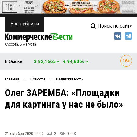
Все рубрики
Поиск по сайту
ПОЛИТИКА
Свежий выпуск
Медиа
ФИНАНСЫ
Суббота, 8 Августа
Кто есть кто
НЕДВИЖИМОСТЬ
В Омске:
$ 82,1665
€ 94,8366
Интервью
БИЗНЕС
Главная
→
Новости
→
Недвижимость
Мнения
ОБЩЕСТВО
Олег ЗАРЕМБА: «Площадки
Рейтинги
ЗАКОН
для картинга у нас не было»
Блоги
НОВОСТИ КОМПАНИЙ
Архив
ПРОИСШЕСТВИЯ
21 октября 2020 14:00
2
3243