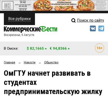
Все рубрики
Поиск по сайту
ПОЛИТИКА
Свежий выпуск
Медиа
ФИНАНСЫ
Воскресенье, 9 Августа
Кто есть кто
НЕДВИЖИМОСТЬ
В Омске:
$ 82,1665
€ 94,8366
Интервью
БИЗНЕС
Главная
→
Новости
→
Общество
Мнения
ОБЩЕСТВО
ОмГТУ начнет развивать в
Рейтинги
ЗАКОН
студентах
Блоги
НОВОСТИ КОМПАНИЙ
предпринимательскую жилку
Архив
ПРОИСШЕСТВИЯ