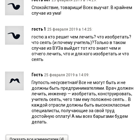
25 февраля 2019 в 14:29:
Спокойствие, товарищи! Всех выучат. В крайнем
случае из ума!
гость 1
25 февраля 2019 в 14:25:
гостю:а кто решит чем лечить? что изобретать?
что сеять (и почему учитель)?Только в таком
случае из ВУЗа выйдет тот кто знает чем и
отчего лечить, что и для кого изобретать и что
сеять
Гость
25 февраля 2019 в 14:09:
Глупость несусветная! Все не могут быть и не
должны быть предпринимателями. Врач должен
лечить, инженер — изобретать, конструировать,
учитель сеять, чего там ему положено сеять... В
каждой отрасли должны быть высококлассные
специалисты, получающие за свой труд
достойную оплату! А мы всех барыгами будем
делать.
гость
25 февраля 2019 в 13:02:
Показать все комментарии (4)