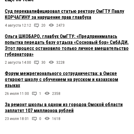
Суд переквалифицировал статью ректору ОмГТУ Павлу
КОРЧАГИНУ за нарушение прав главбуха
4 августа 12:12
20
2473
Ольга ШКОБАРО, главбух ОмГТУ: «Предпринималась
попытка передать базу отдыха «Сосновый бор» СибАДИ.
Этот процесс остановило только личное вмешательство
губернатора»
2 августа 14:00
30
3228
Форум межрегионального сотрудничества: в Омске
откроют школу с обучением на русском и казахском
языках
26 июля 11:00
1
2358
За ремонт школы в одном из городов Омской области
заплатят 107 миллионов рублей
23 июля 18:01
0
1618