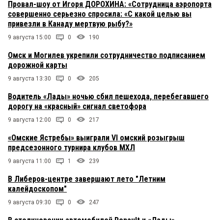
Провал-шоу от Игоря ДОРОХИНА: «Сотрудница аэропорта
совершенно серьезно спросила: «С какой целью вы
привезли в Канаду мертвую рыбу?»
9 августа 15:00
0
190
Омск и Могилев укрепили сотрудничество подписанием
дорожной карты
9 августа 13:30
0
205
Водитель «Лады» ночью сбил пешехода, перебегавшего
дорогу на «красный» сигнал светофора
9 августа 12:00
0
217
«Омские Ястребы» выиграли VI омский розыгрыш
предсезонного турнира клубов МХЛ
9 августа 11:00
1
239
В Либеров-центре завершают лето "Летним
калейдоскопом"
9 августа 09:30
0
247