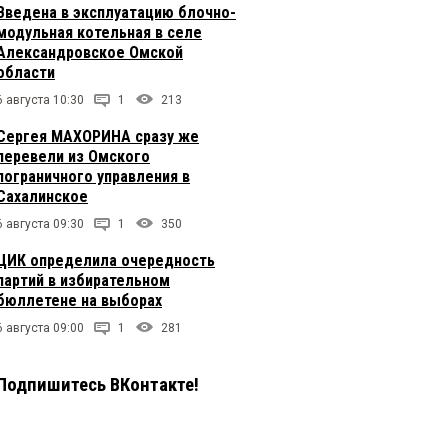
Введена в эксплуатацию блочно-
модульная котельная в селе
Александровское Омской
области
6 августа 10:30
1
213
Сергея МАХОРИНА сразу же
перевели из Омского
пограничного управления в
Сахалинское
6 августа 09:30
1
350
ЦИК определила очередность
партий в избирательном
бюллетене на выборах
6 августа 09:00
1
281
Подпишитесь ВКонтакте!