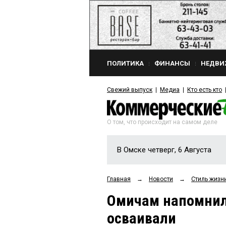
ПОЛИТИКА
ФИНАНСЫ
НЕДВИ
Свежий выпуск
Медиа
Кто есть кто
О том, что происходит на самом деле
В Омске четверг, 6 Августа
Главная
→
Новости
→
Стиль жизн
Омичам напомнил
осваивали