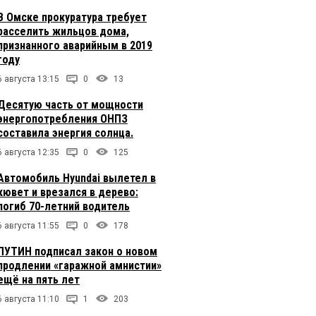
В Омске прокуратура требует
расселить жильцов дома,
признанного аварийным в 2019
году
6 августа 13:15
0
13
Десятую часть от мощности
энергопотребления ОНПЗ
составила энергия солнца.
6 августа 12:35
0
125
Автомобиль Hyundai вылетел в
кювет и врезался в дерево:
погиб 70-летний водитель
6 августа 11:55
0
178
ПУТИН подписал закон о новом
продлении «гаражной амнистии»
ещё на пять лет
6 августа 11:10
1
203