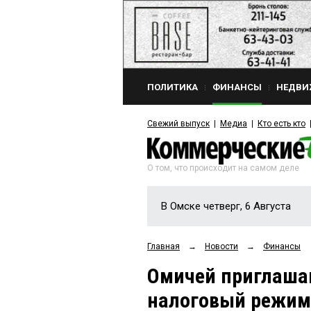
ПОЛИТИКА
ФИНАНСЫ
НЕДВИ
Свежий выпуск
Медиа
Кто есть кто
О том, что происходит на самом деле
В Омске четверг, 6 Августа
Главная
→
Новости
→
Финансы
Омичей приглаша
налоговый режим