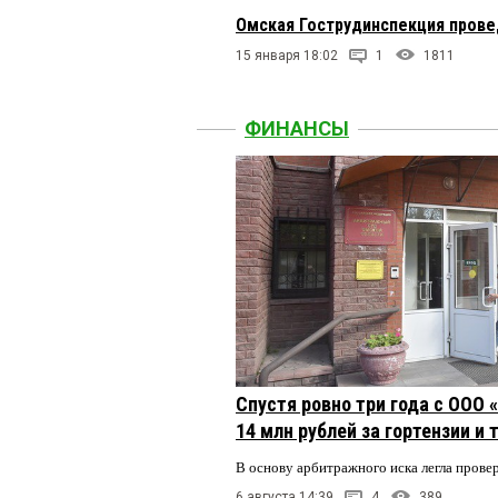
Омская Гострудинспекция пров
15 января 18:02
1
1811
ФИНАНСЫ
Спустя ровно три года с ООО
14 млн рублей за гортензии и
В основу арбитражного иска легла пров
6 августа 14:39
4
389