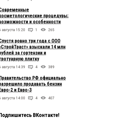
Современные
косметологические процедуры:
возможности и особенности
6 августа 15:20
1
265
Спустя ровно три года с ООО
«СтройТраст» взыскали 14 млн
рублей за гортензии и
тротуарную плитку
6 августа 14:39
4
389
Правительство РФ официально
разрешило продавать бензин
Евро-2 и Евро-3
6 августа 14:00
4
407
Подпишитесь ВКонтакте!