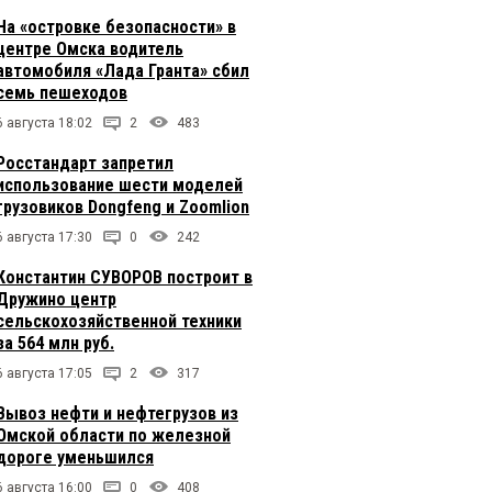
На «островке безопасности» в
центре Омска водитель
автомобиля «Лада Гранта» сбил
семь пешеходов
6 августа 18:02
2
483
Росстандарт запретил
использование шести моделей
грузовиков Dongfeng и Zoomlion
6 августа 17:30
0
242
Константин СУВОРОВ построит в
Дружино центр
сельскохозяйственной техники
за 564 млн руб.
6 августа 17:05
2
317
Вывоз нефти и нефтегрузов из
Омской области по железной
дороге уменьшился
6 августа 16:00
0
408