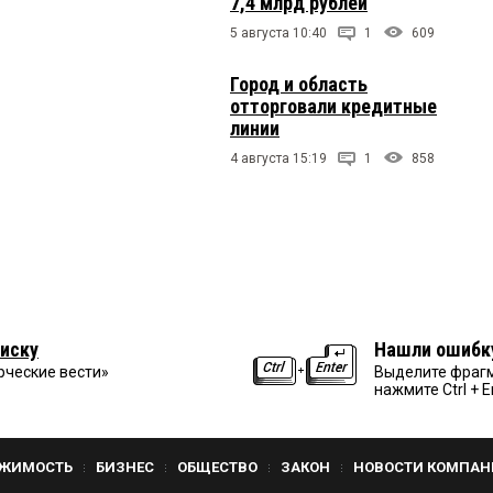
7,4 млрд рублей
5 августа 10:40
1
609
Город и область
отторговали кредитные
линии
4 августа 15:19
1
858
иску
Нашли ошибк
рческие вести»
Выделите фрагм
нажмите Ctrl + E
ЖИМОСТЬ
БИЗНЕС
ОБЩЕСТВО
ЗАКОН
НОВОСТИ КОМПАН