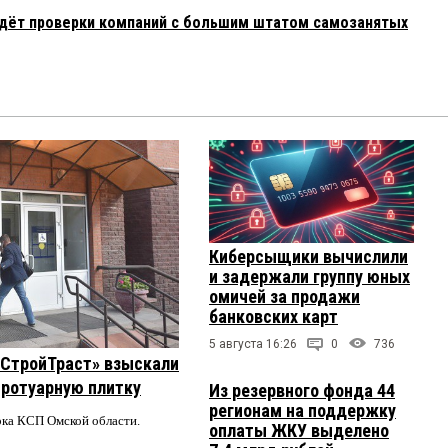
едёт проверки компаний с большим штатом самозанятых
Киберсыщики вычислили
и задержали группу юных
омичей за продажи
банковских карт
5 августа 16:26
0
736
 «СтройТраст» взыскали
 тротуарную плитку
Из резервного фонда 44
регионам на поддержку
ерка КСП Омской области.
оплаты ЖКУ выделено