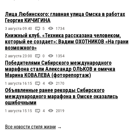
Лица Любинского: главная улица Омска в работах
Георгия КИЧИГИНА
3 августа 09:40
5
1734
Книжный клуб. «Техника рассказана человеком,
который ее создает»: Вадим ОХОТНИКОВ «На грани
возможного»
2 августа 23:00
0
1354
Победителями Сибирского международного
марафона стали Александр ОЛЬКОВ и омичка
Марина КОВАЛЕВА (фоторепортаж)
1 августа 16:15
4
2170
Объявленные ранее рекорды Сибирского
международного марафона в Омске оказались
ошибочными
1 августа 15:15
4
2019
Все новости стиля жизни
→