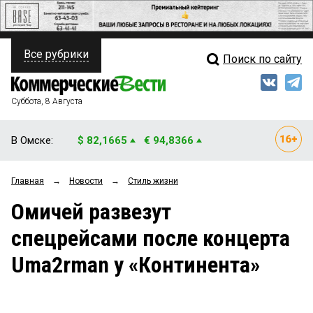
Все рубрики
Поиск по сайту
ПОЛИТИКА
Свежий выпуск
Медиа
ФИНАНСЫ
Суббота, 8 Августа
Кто есть кто
НЕДВИЖИМОСТЬ
В Омске:
$ 82,1665
€ 94,8366
Интервью
БИЗНЕС
Главная
→
Новости
→
Стиль жизни
Мнения
ОБЩЕСТВО
Омичей развезут
Рейтинги
ЗАКОН
спецрейсами после концерта
Блоги
НОВОСТИ КОМПАНИЙ
Uma2rman у «Континента»
Архив
ПРОИСШЕСТВИЯ
СТИЛЬ ЖИЗНИ