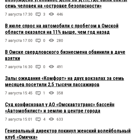
семь человек на «островке безопасности»
7 августа 17:30
3
446
В июле спрос на автомобили с пробегом в Омской
области оказался на 11% выше, чем год назад
7 августа 17:00
0
280
В Омске свердловского бизнесмена обвинили в даче
взятки
7 августа 16:30
0
491
Залы ожидания «Комфорт» на двух вокзалах за семь
месяцев посетили 2,5 тысячи пассажиров
7 августа 15:45
1
358
Суд конфисковал у АО «Омскавтотранс» бассейн
«Автомобилист» и землю в центре города
7 августа 15:01
4
633
Генеральный директор покинул женский волейбольный
клуб «Омичка»