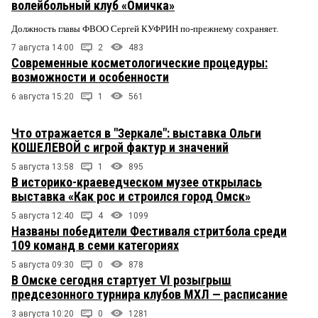
волейбольный клуб «Омичка»
Должность главы ФВОО Сергей КУФРИН по-прежнему сохраняет.
7 августа 14:00
2
483
Современные косметологические процедуры:
возможности и особенности
6 августа 15:20
1
561
Что отражается в "Зеркале": выставка Ольги
КОШЕЛЕВОЙ с игрой фактур и значений
5 августа 13:58
1
895
В историко-краеведческом музее открылась
выставка «Как рос и строился город Омск»
5 августа 12:40
4
1099
Названы победители Фестиваля стритбола среди
109 команд в семи категориях
5 августа 09:30
0
878
В Омске сегодня стартует VI розыгрыш
предсезонного турнира клубов МХЛ — расписание
3 августа 10:20
0
1281