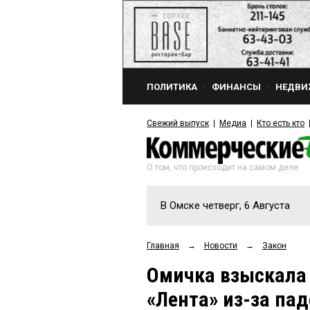
ПОЛИТИКА
ФИНАНСЫ
НЕДВИ
Свежий выпуск
Медиа
Кто есть кто
О том, что происходит на самом деле
В Омске четверг, 6 Августа
Главная
→
Новости
→
Закон
Омичка взыскала
«Лента» из-за па