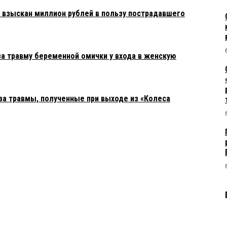
взыскан миллион рублей в пользу пострадавшего
за травму беременной омички у входа в женскую
а травмы, полученные при выходе из «Колеса