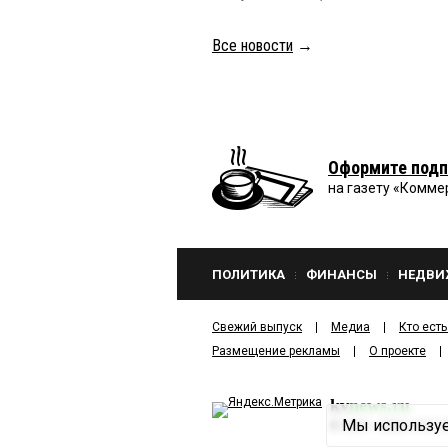
Все новости
→
Оформите подп
на газету «Комме
ПОЛИТИКА
ФИНАНСЫ
НЕДВИ
Свежий выпуск
Медиа
Кто есть
Размещение рекламы
О проекте
kv
news.ru
Мы используе
©
2001—2026
ООО И