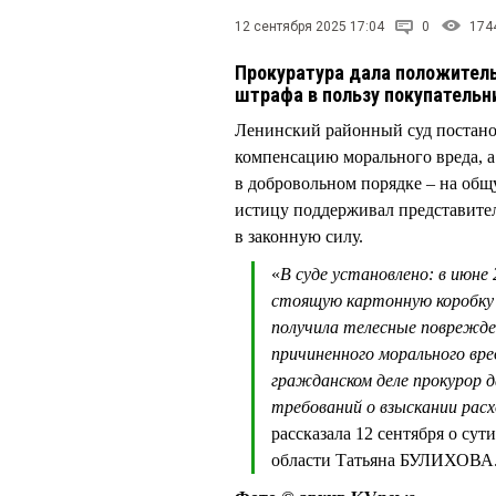
12 сентября 2025 17:04
0
174
Прокуратура дала положитель
штрафа в пользу покупатель
Ленинский районный суд постано
компенсацию морального вреда, а
в добровольном порядке – на общ
истицу поддерживал представител
в законную силу.
«
В суде установлено: в июне 
стоящую картонную коробку 
получила телесные поврежден
причиненного морального вр
гражданском деле прокурор д
требований о взыскании расх
рассказала 12 сентября о су
области Татьяна БУЛИХОВА