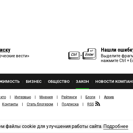
иску
Нашли ошибк
рческие вести»
Выделите фрагм
нажмите Ctrl + E
ЖИМОСТЬ
БИЗНЕС
ОБЩЕСТВО
ЗАКОН
НОВОСТИ КОМПАН
 кто
Интервью
Мнения
Рейтинги
Блоги
Архив
Контакты
Стать блогером
Подписка
RSS
м файлы cookie для улучшения работы сайта.
Подробнее
Политика конфиденциальности
ЗДАТЕЛЬСКИЙ ДОМ «КВ».