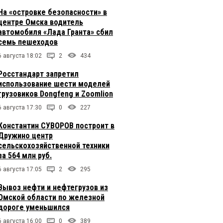
На «островке безопасности» в
центре Омска водитель
автомобиля «Лада Гранта» сбил
семь пешеходов
6 августа 18:02
2
434
Росстандарт запретил
использование шести моделей
грузовиков Dongfeng и Zoomlion
6 августа 17:30
0
227
Константин СУВОРОВ построит в
Дружино центр
сельскохозяйственной техники
за 564 млн руб.
6 августа 17:05
2
295
Вывоз нефти и нефтегрузов из
Омской области по железной
дороге уменьшился
6 августа 16:00
0
389