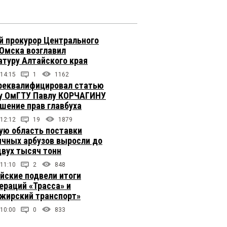
 прокурор Центрального
 Омска возглавил
атуру Алтайского края
 14:15
1
1162
реквалифицировал статью
у ОмГТУ Павлу КОРЧАГИНУ
ушение прав главбуха
 12:12
19
1879
ую область поставки
ичных арбузов выросли до
двух тысяч тонн
 11:10
2
848
йские подвели итоги
ераций «Трасса» и
жирский транспорт»
 10:00
0
833