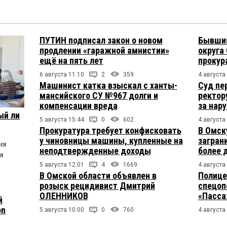
ПУТИН подписал закон о новом
Бывший
продлении «гаражной амнистии»
округа
ещё на пять лет
прокур
6 августа 11:10
2
359
4 августа
Машинист катка взыскал с ханты-
Суд пе
мансийского СУ №967 долги и
ректор
компенсации вреда
за нар
ый ли
5 августа 15:44
0
602
4 августа
Прокуратура требует конфисковать
В Омск
у чиновницы машины, купленные на
загран
ия
неподтвержденные доходы
более 
я
5 августа 12:01
4
1669
4 августа
В Омской области объявлен в
Полице
розыск рецидивист Дмитрий
спецоп
ОЛЕННИКОВ
«Пасса
й
on
5 августа 10:00
0
760
4 августа