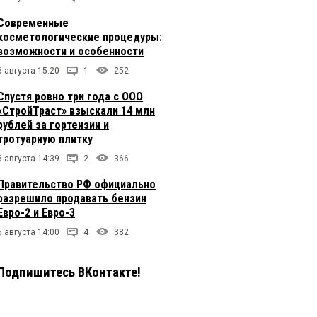
Современные
косметологические процедуры:
возможности и особенности
6 августа 15:20
1
252
Спустя ровно три года с ООО
«СтройТраст» взыскали 14 млн
рублей за гортензии и
тротуарную плитку
6 августа 14:39
2
366
Правительство РФ официально
разрешило продавать бензин
Евро-2 и Евро-3
6 августа 14:00
4
382
Подпишитесь ВКонтакте!