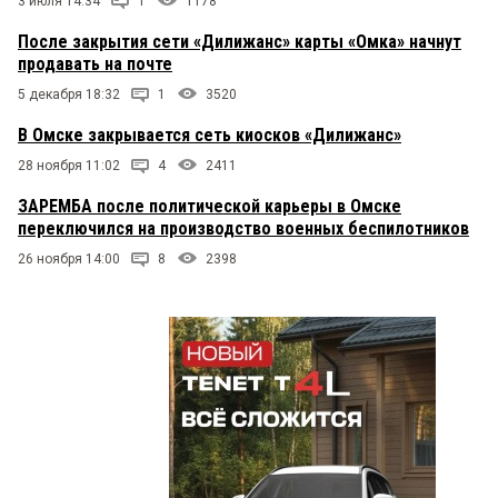
3 июля 14:34
1
1178
После закрытия сети «Дилижанс» карты «Омка» начнут
продавать на почте
5 декабря 18:32
1
3520
В Омске закрывается сеть киосков «Дилижанс»
28 ноября 11:02
4
2411
ЗАРЕМБА после политической карьеры в Омске
переключился на производство военных беспилотников
26 ноября 14:00
8
2398