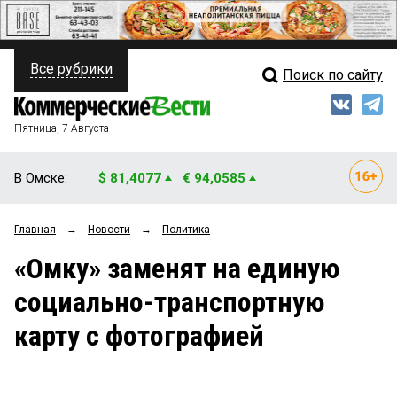
Все рубрики
Поиск по сайту
ПОЛИТИКА
Свежий выпуск
Медиа
ФИНАНСЫ
Пятница, 7 Августа
Кто есть кто
НЕДВИЖИМОСТЬ
В Омске:
$ 81,4077
€ 94,0585
Интервью
БИЗНЕС
Главная
→
Новости
→
Политика
Мнения
ОБЩЕСТВО
«Омку» заменят на единую
Рейтинги
ЗАКОН
социально-транспортную
Блоги
НОВОСТИ КОМПАНИЙ
карту с фотографией
Архив
ПРОИСШЕСТВИЯ