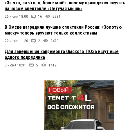
«За что, за что, о, боже мой!»: почему приходится скучать
на новом спектакле «Летучая мышь»
26 июня 18:00
16
2981
В Омске наградили лучшие спектакли России: «Золотую
маску» теперь вручают только коллективам
22 июня 11:20
2
2470
Для завершения капремонта Омского ТЮЗа ищут ещё
одного подрядчика
3 июня 10:31
5
1412