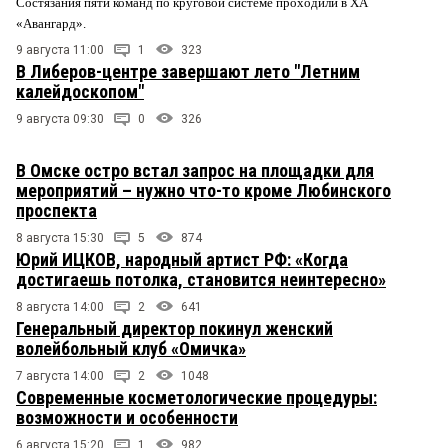
Состязания пяти команд по круговой системе проходили в ХА
«Авангард».
9 августа 11:00
1
323
В Либеров-центре завершают лето "Летним
калейдоскопом"
9 августа 09:30
0
326
В Омске остро встал запрос на площадки для
мероприятий – нужно что-то кроме Любинского
проспекта
8 августа 15:30
5
874
Юрий ИЦКОВ, народный артист РФ: «Когда
достигаешь потолка, становится неинтересно»
8 августа 14:00
2
641
Генеральный директор покинул женский
волейбольный клуб «Омичка»
7 августа 14:00
2
1048
Современные косметологические процедуры:
возможности и особенности
6 августа 15:20
1
982