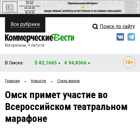
Все рубрики
Поиск по сайту
ПОЛИТИКА
Свежий выпуск
Медиа
ФИНАНСЫ
Воскресенье, 9 Августа
Кто есть кто
НЕДВИЖИМОСТЬ
В Омске:
$ 82,1665
€ 94,8366
Интервью
БИЗНЕС
Главная
→
Новости
→
Стиль жизни
Мнения
ОБЩЕСТВО
Омск примет участие во
Рейтинги
ЗАКОН
Всероссийском театральном
Блоги
НОВОСТИ КОМПАНИЙ
марафоне
Архив
ПРОИСШЕСТВИЯ
СТИЛЬ ЖИЗНИ