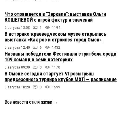
Что отражается в "Зеркале": выставка Ольги
КОШЕЛЕВОЙ с игрой фактур и значений
5 августа 13:58
1
1194
В историко-краеведческом музее открылась
выставка «Как рос и строился город Омск»
5 августа 12:40
6
1432
Названы победители Фестиваля стритбола среди
109 команд в семи категориях
5 августа 09:30
0
1170
В Омске сегодня стартует VI розыгрыш
предсезонного турнира клубов МХЛ — расписание
3 августа 10:20
0
1599
Все новости стиля жизни
→