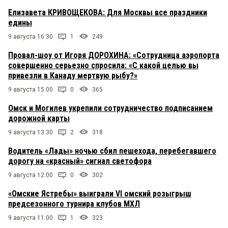
Елизавета КРИВОЩЕКОВА: Для Москвы все праздники
едины
9 августа 16:30
1
249
Провал-шоу от Игоря ДОРОХИНА: «Сотрудница аэропорта
совершенно серьезно спросила: «С какой целью вы
привезли в Канаду мертвую рыбу?»
9 августа 15:00
0
365
Омск и Могилев укрепили сотрудничество подписанием
дорожной карты
9 августа 13:30
2
318
Водитель «Лады» ночью сбил пешехода, перебегавшего
дорогу на «красный» сигнал светофора
9 августа 12:00
0
302
«Омские Ястребы» выиграли VI омский розыгрыш
предсезонного турнира клубов МХЛ
9 августа 11:00
1
323