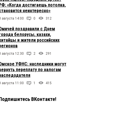
РФ: «Когда достигаешь потолка,
становится неинтересно»
8 августа 14:00
0
312
Омичей поздравили с Днем
города белорусы, казахи,
китайцы и жители российских
регионов
8 августа 12:30
2
291
Омское УФНС: наследники могут
вернуть переплату по налогам
наследодателя
8 августа 11:00
1
415
Подпишитесь ВКонтакте!