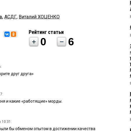
в
,
АСДГ
,
Виталий ХОЦЕНКО
Рейтинг статьи
0
6
6:
рите друг друга»
7:
сня и какие «работящие» морды.
 10:31:
были бы обменом опытом в достижении качества