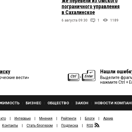
же перевели из Омского
пограничного управления
в Сахалинское
6 августа 09:30
1
1189
иску
Нашли ошибк
рческие вести»
Выделите фрагм
нажмите Ctrl + E
ЖИМОСТЬ
БИЗНЕС
ОБЩЕСТВО
ЗАКОН
НОВОСТИ КОМПАН
 кто
Интервью
Мнения
Рейтинги
Блоги
Архив
Контакты
Стать блогером
Подписка
RSS