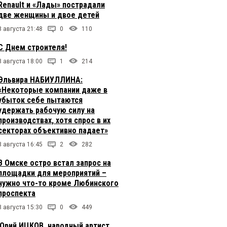
Renault и «Лады» пострадали
две женщины и двое детей
8 августа 21:48
0
110
С Днем строителя!
8 августа 18:00
1
214
Эльвира НАБИУЛЛИНА:
«Некоторые компании даже в
убыток себе пытаются
удержать рабочую силу на
производствах, хотя спрос в их
секторах объективно падает»
8 августа 16:45
2
282
В Омске остро встал запрос на
площадки для мероприятий –
нужно что-то кроме Любинского
проспекта
8 августа 15:30
0
449
Юрий ИЦКОВ, народный артист