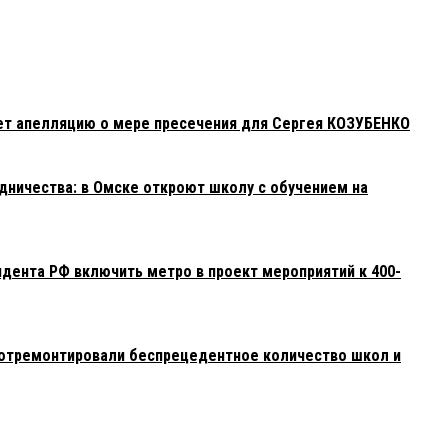
ет апелляцию о мере пресечения для Сергея КОЗУБЕНКО
ничества: в Омске откроют школу с обучением на
дента РФ включить метро в проект мероприятий к 400-
о отремонтировали беспрецедентное количество школ и