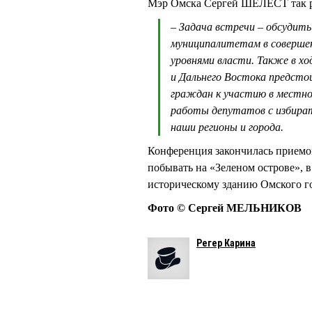
Мэр Омска Сергей ШЕЛЕСТ так р
– Задача встречи – обсудит
муниципалитетам в совершен
уровнями власти. Также в х
и Дальнего Востока предсто
граждан к участию в местно
работы депутатов с избират
наши регионы и города.
Конференция закончилась приемом
побывать на «Зеленом острове», в
историческому зданию Омского го
Фото © Сергей МЕЛЬНИКОВ
Регер Карина