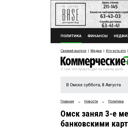
ПОЛИТИКА
ФИНАНСЫ
НЕДВИ
Свежий выпуск
Медиа
Кто есть кто
О том, что происходит на самом деле
В Омске суббота, 8 Августа
Главная
→
Новости
→
Политика
Омск занял 3-е ме
банковскими кар