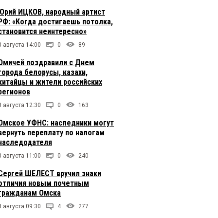
Юрий ИЦКОВ, народный артист
РФ: «Когда достигаешь потолка,
становится неинтересно»
8 августа 14:00
0
89
Омичей поздравили с Днем
города белорусы, казахи,
китайцы и жители российских
регионов
8 августа 12:30
0
163
Омское УФНС: наследники могут
вернуть переплату по налогам
наследодателя
8 августа 11:00
0
240
Сергей ШЕЛЕСТ вручил знаки
отличия новым почетным
гражданам Омска
8 августа 09:30
4
277