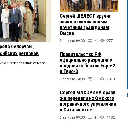
Сергей ШЕЛЕСТ вручил
знаки отличия новым
почетным гражданам
Омска
8 августа 09:30
4
277
рода белорусы,
ссийских регионов
Правительство РФ
официально разрешило
мом, и в переносном смысле.
продавать бензин Евро-2
и Евро-3
6 августа 14:00
8
1013
Сергея МАХОРИНА сразу
же перевели из Омского
пограничного управления
в Сахалинское
6 августа 09:30
1
1132