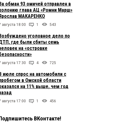
За обман 93 омичей отправлен в
колонию глава АЦ «Ромни Марш»
Ярослав МАКАРЕНКО
7 августа 18:00
1
543
Возбуждено уголовное дело по
ДТП, где были сбиты семь
человек на «островке
безопасности»
7 августа 17:30
4
725
В июле спрос на автомобили с
пробегом в Омской области
оказался на 11% выше, чем год
назад
7 августа 17:00
1
456
Подпишитесь ВКонтакте!