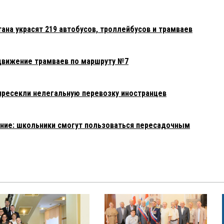
тана украсят 219 автобусов, троллейбусов и трамваев
движение трамваев по маршруту №7
пресекли нелегальную перевозку иностранцев
ние: школьники смогут пользоваться пересадочным