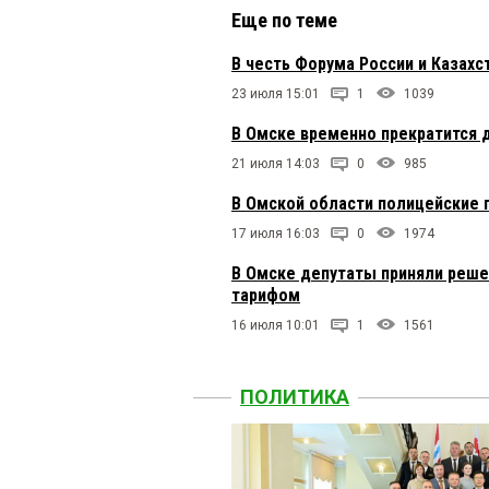
Еще по теме
В честь Форума России и Казахс
23 июля 15:01
1
1039
В Омске временно прекратится 
21 июля 14:03
0
985
В Омской области полицейские 
17 июля 16:03
0
1974
В Омске депутаты приняли реше
тарифом
16 июля 10:01
1
1561
ПОЛИТИКА