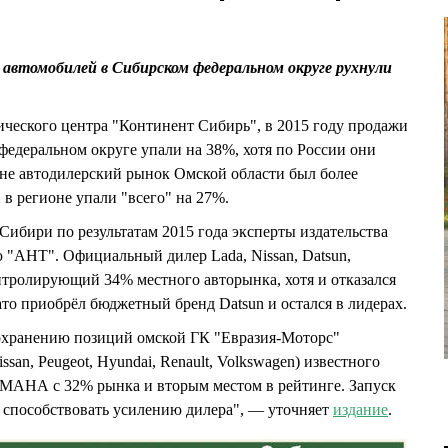
 автомобилей в Сибирском федеральном округе рухнули
ческого центра "Континент Сибирь", в 2015 году продажи
едеральном округе упали на 38%, хотя по России они
оне автодилерский рынок Омской области был более
в регионе упали "всего" на 27%.
бири по результатам 2015 года эксперты издательства
 "АНТ". Официальный дилер Lada, Nissan, Datsun,
контролирующий 34% местного авторынка, хотя и отказался
зато приобрёл бюджетный бренд Datsun и остался в лидерах.
сохранению позиций омской ГК "Евразия-Моторс"
ssan, Peugeot, Hyundai, Renault, Volkswagen) известного
МАНА с 32% рынка и вторым местом в рейтинге. Запуск
н способствовать усилению дилера", — уточняет
издание
.