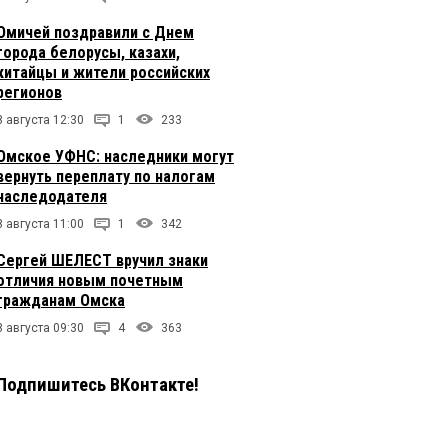
Омичей поздравили с Днем
города белорусы, казахи,
китайцы и жители российских
регионов
8 августа 12:30
1
233
Омское УФНС: наследники могут
вернуть переплату по налогам
наследодателя
8 августа 11:00
1
342
Сергей ШЕЛЕСТ вручил знаки
отличия новым почетным
гражданам Омска
8 августа 09:30
4
363
Подпишитесь ВКонтакте!