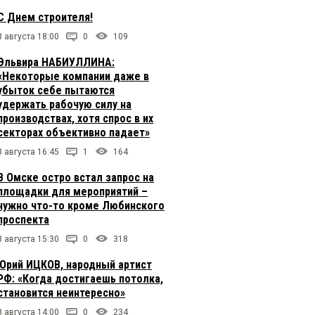
С Днем строителя!
8 августа 18:00
0
109
Эльвира НАБИУЛЛИНА:
«Некоторые компании даже в
убыток себе пытаются
удержать рабочую силу на
производствах, хотя спрос в их
секторах объективно падает»
8 августа 16:45
1
164
В Омске остро встал запрос на
площадки для мероприятий –
нужно что-то кроме Любинского
проспекта
8 августа 15:30
0
318
Юрий ИЦКОВ, народный артист
РФ: «Когда достигаешь потолка,
становится неинтересно»
8 августа 14:00
0
234