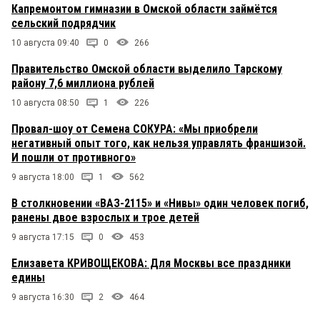
Капремонтом гимназии в Омской области займётся
сельский подрядчик
10 августа 09:40
0
266
Правительство Омской области выделило Тарскому
району 7,6 миллиона рублей
10 августа 08:50
1
226
Провал-шоу от Семена СОКУРА: «Мы приобрели
негативный опыт того, как нельзя управлять франшизой.
И пошли от противного»
9 августа 18:00
1
562
В столкновении «ВАЗ-2115» и «Нивы» один человек погиб,
ранены двое взрослых и трое детей
9 августа 17:15
0
453
Елизавета КРИВОЩЕКОВА: Для Москвы все праздники
едины
9 августа 16:30
2
464