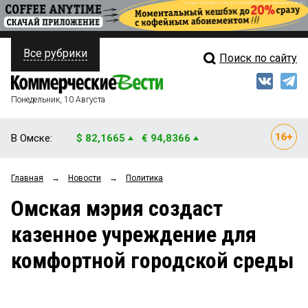
Все рубрики
Поиск по сайту
ПОЛИТИКА
Свежий выпуск
Медиа
ФИНАНСЫ
Понедельник, 10 Августа
Кто есть кто
НЕДВИЖИМОСТЬ
В Омске:
$ 82,1665
€ 94,8366
Интервью
БИЗНЕС
Главная
→
Новости
→
Политика
Мнения
ОБЩЕСТВО
Омская мэрия создаст
Рейтинги
ЗАКОН
казенное учреждение для
Блоги
НОВОСТИ КОМПАНИЙ
комфортной городской среды
Архив
ПРОИСШЕСТВИЯ