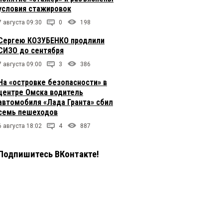
условия стажировок
7 августа 09:30
0
198
Сергею КОЗУБЕНКО продлили
СИЗО до сентября
7 августа 09:00
3
386
На «островке безопасности» в
центре Омска водитель
автомобиля «Лада Гранта» сбил
семь пешеходов
6 августа 18:02
4
887
Подпишитесь ВКонтакте!