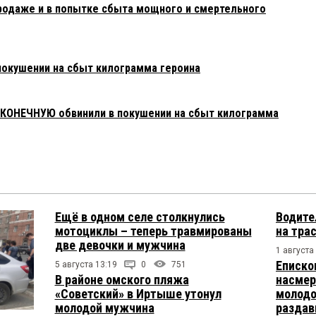
родаже и в попытке сбыта мощного и смертельного
покушении на сбыт килограмма героина
АКОНЕЧНУЮ обвинили в покушении на сбыт килограмма
Ещё в одном селе столкнулись
Водите
мотоциклы – теперь травмированы
на тра
две девочки и мужчина
1 августа
Еписко
5 августа 13:19
0
751
В районе омского пляжа
насмер
«Советский» в Иртыше утонул
молодо
молодой мужчина
раздав