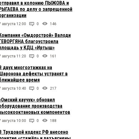
отправил в колонию ПЫЖОВА и
РЫГАЕВА по делу о запрещенной
организации
7 августа 12:00
0
146
Компания «Омдорстрой» Валоди
ГЕВОРГЯНА благоустроила
площадь у КДЦ «Иртыш»
7 августа 11:20
0
161
В двух многоэтажках на
Шаронова дефекты устранят в
ближайшее время
7 августа 10:40
0
217
«Омский каучук» обновил
оборудование производства
высокооктановых компонентов
7 августа 10:00
0
188
В Трудовой кодекс РФ внесено
понятие «стажёр» и разъяснены