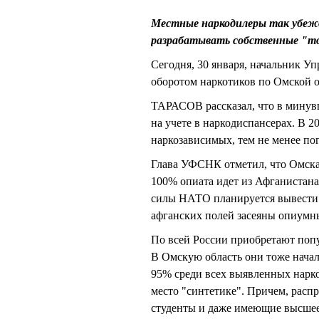
Местные наркодилеры так убежд
разрабатывать собственные "т
Сегодня, 30 января, начальник У
оборотом наркотиков по Омской 
ТАРАСОВ рассказал, что в минув
на учете в наркодиспансерах. В 
наркозависимых, тем не менее пог
Глава УФСНК отметил, что Омская
100% опиата идет из Афганистана
силы НАТО планируется вывести и
афганских полей засеяны опиумны
По всей России приобретают попу
В Омскую область они тоже начали
95% среди всех выявленных наркот
место "синтетике". Причем, расп
студенты и даже имеющие высшее 