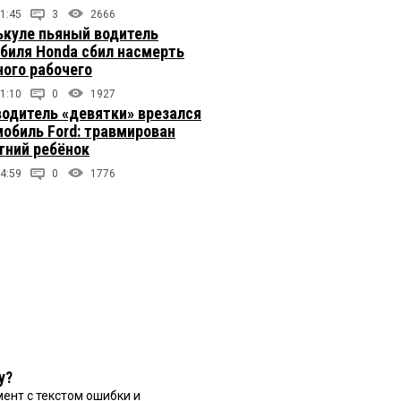
1:45
3
2666
ькуле пьяный водитель
биля Honda сбил насмерть
ого рабочего
1:10
0
1927
одитель «девятки» врезался
мобиль Ford: травмирован
тний ребёнок
4:59
0
1776
у?
ент с текстом ошибки и