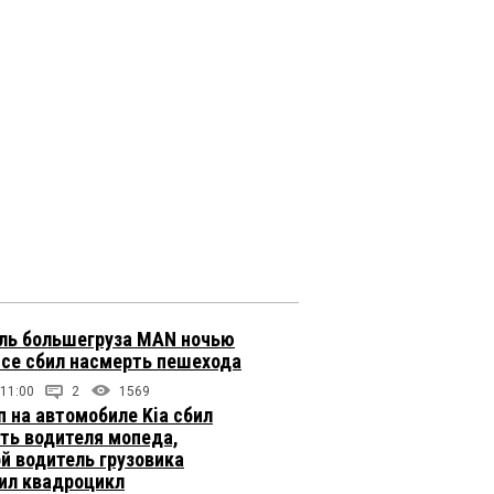
ль большегруза MAN ночью
ссе сбил насмерть пешехода
 11:00
2
1569
п на автомобиле Kia сбил
ть водителя мопеда,
й водитель грузовика
ил квадроцикл