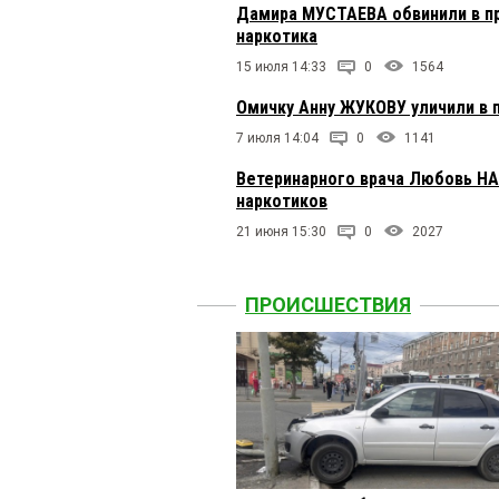
Дамира МУСТАЕВА обвинили в п
наркотика
15 июля 14:33
0
1564
Омичку Анну ЖУКОВУ уличили в 
7 июля 14:04
0
1141
Ветеринарного врача Любовь Н
наркотиков
21 июня 15:30
0
2027
ПРОИСШЕСТВИЯ