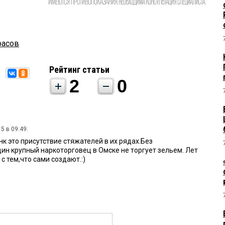
расов
Рейтинг статьи
2
0
5 в 09:49:
к это присутствие стяжателей в их рядах.Без
ин крупный наркоторговец в Омске не торгует зельем. Лет
с тем,что сами создают.:)