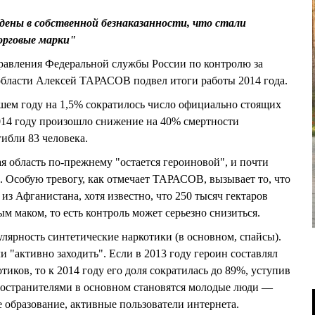
ены в собственной безнаказанности, что стали
орговые марки"
правления Федеральной службы России по контролю за
области Алексей ТАРАСОВ подвел итоги работы 2014 года.
шем году на 1,5% сократилось число официально стоящих
2014 году произошло снижение на 40% смертности
ибли 83 человека.
 область по-прежнему "остается героиновой", и почти
. Особую тревогу, как отмечает ТАРАСОВ, вызывает то, что
з Афганистана, хотя известно, что 250 тысяч гектаров
м маком, то есть контроль может серьезно снизиться.
лярность синтетические наркотики (в основном, спайсы).
 "активно заходить". Если в 2013 году героин составлял
иков, то к 2014 году его доля сократилась до 89%, уступив
ространителями в основном становятся молодые люди —
образование, активные пользователи интернета.