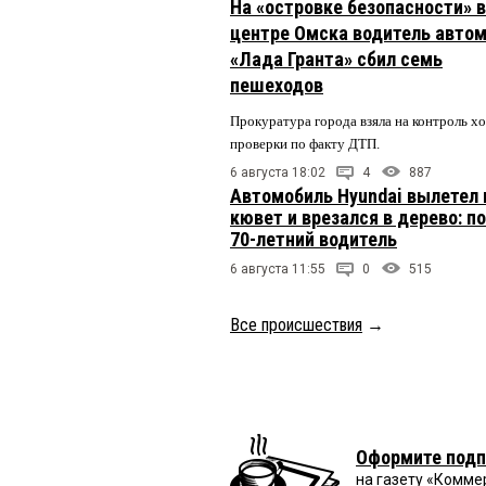
На «островке безопасности» в
центре Омска водитель авто
«Лада Гранта» сбил семь
пешеходов
Прокуратура города взяла на контроль х
проверки по факту ДТП.
6 августа 18:02
4
887
Автомобиль Hyundai вылетел 
кювет и врезался в дерево: п
70-летний водитель
6 августа 11:55
0
515
Все происшествия
→
Оформите подп
на газету «Комме